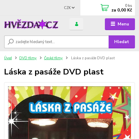
0
ks
CZK
za
0,00 Kč
Menu
Hledat
Úvod
DVD filmy
České filmy
Láska z pasáže DVD plast
Láska z pasáže DVD plast