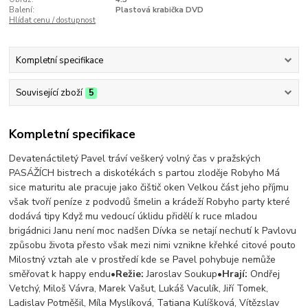
Balení:
Plastová krabička DVD
Hlídat cenu / dostupnost
Kompletní specifikace
Související zboží
5
Kompletní specifikace
Devatenáctiletý Pavel tráví veškerý volný čas v pražských
PASÁŽÍCH bistrech a diskotékách s partou zloděje Robyho Má
sice maturitu ale pracuje jako čištič oken Velkou část jeho příjmu
však tvoří peníze z podvodů šmelin a krádeží Robyho party které
dodává tipy Když mu vedoucí úklidu přidělí k ruce mladou
brigádnici Janu není moc nadšen Dívka se netají nechutí k Pavlovu
způsobu života přesto však mezi nimi vznikne křehké citové pouto
Milostný vztah ale v prostředí kde se Pavel pohybuje nemůže
směřovat k happy endu•
Režie:
Jaroslav Soukup•
Hrají:
Ondřej
Vetchý, Miloš Vávra, Marek Vašut, Lukáš Vaculík, Jiří Tomek,
Ladislav Potměšil, Míla Myslíková, Tatiana Kulíšková, Vítězslav