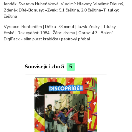
Jandák, Svatava Hubeňáková, Vladimír Hlavatý, Vladimír Dlouhý,
Zdeněk Dítě•
Bonusy:
•
Zvuk:
5.1 čeština, 2.0 čeština•
Titulky:
čeština
Výrobce: Bontonfilm | Délka: 73 minut | Jazyk: česky | Titulky:
české | Rok vydání: 1984 | Žánr: drama | Obraz: 4:3 | Balení:
DigiPack - slim plast krabička+papírový přebal
Související zboží
5