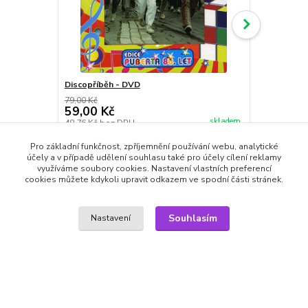
Discopříběh - DVD
Vítr v kaps
79,00 Kč
89,00 Kč
59,00 Kč
59,00 Kč
skladem
48,76 Kč
bez DPH
48,76 Kč
bez
Přidat do košíku
Pro základní funkčnost, zpříjemnění používání webu, analytické
účely a v případě udělení souhlasu také pro účely cílení reklamy
využíváme soubory cookies. Nastavení vlastních preferencí
cookies můžete kdykoli upravit odkazem ve spodní části stránek.
Souhlasím
Nastavení
Zboží zařazeno v kategoriích
DVD filmy
České filmy