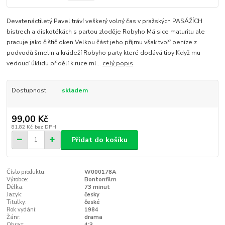
Devatenáctiletý Pavel tráví veškerý volný čas v pražských PASÁŽÍCH
bistrech a diskotékách s partou zloděje Robyho Má sice maturitu ale
pracuje jako čištič oken Velkou část jeho příjmu však tvoří peníze z
podvodů šmelin a krádeží Robyho party které dodává tipy Když mu
vedoucí úklidu přidělí k ruce ml...
celý popis
Dostupnost
skladem
99,00 Kč
81,82 Kč
bez DPH
Přidat do košíku
Číslo produktu:
W000178A
Výrobce:
Bontonfilm
Délka:
73 minut
Jazyk:
česky
Titulky:
české
Rok vydání:
1984
Žánr:
drama
Obraz:
4:3