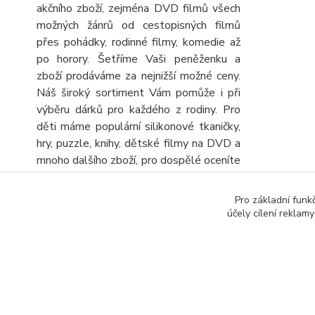
akčního zboží, zejména DVD filmů všech
možných žánrů od cestopisných filmů
přes pohádky, rodinné filmy, komedie až
po horory. Šetříme Vaši peněženku a
zboží prodáváme za nejnižší možné ceny.
Náš široký sortiment Vám pomůže i při
výběru dárků pro každého z rodiny. Pro
děti máme populární silikonové tkaničky,
hry, puzzle, knihy, dětské filmy na DVD a
mnoho dalšího zboží, pro dospělé oceníte
velký výběr knih, DVD filmů, turistických
map a automap a seniory potěšíme
Pro základní funk
obrovskou nabídkou různých křížovek a
účely cílení reklam
sudoku. Stálou nabídku CD, DVD a knih
rozšiřujeme o další zboží, kterým
výhodně doplníte objednávku.