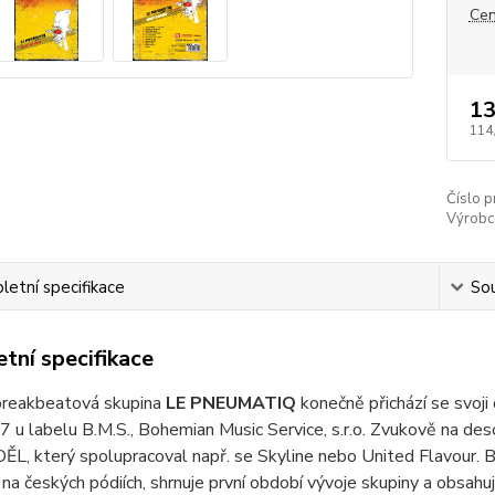
Cen
13
114
Číslo p
Výrobc
etní specifikace
Sou
tní specifikace
breakbeatová skupina
LE PNEUMATIQ
konečně přichází se svo
 u labelu B.M.S., Bohemian Music Service, s.r.o. Zvukově na de
L, který spolupracoval např. se Skyline nebo United Flavour. B
na českých pódiích, shrnuje první období vývoje skupiny a obsahuj