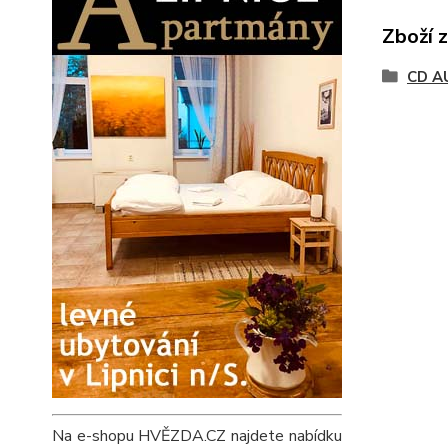
Zboží 
CD A
Na e-shopu HVĚZDA.CZ najdete nabídku