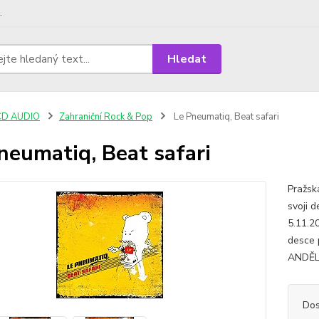
.
Hledat
CD AUDIO
Zahraniční Rock & Pop
Le Pneumatiq, Beat safari
neumatiq, Beat safari
Pražsk
svoji 
5.11.2
desce 
ANDĚL,
Dos