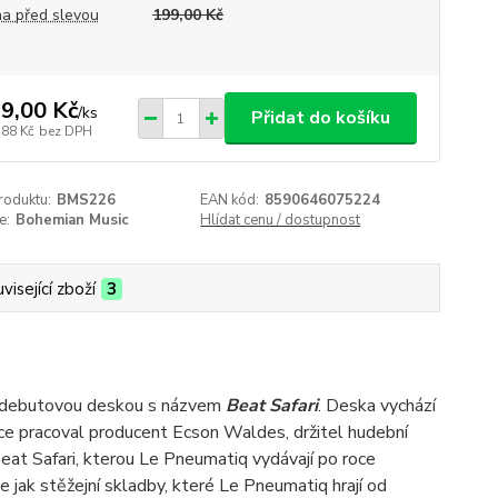
a před slevou
199,00 Kč
9,00 Kč
/
ks
Přidat do košíku
,88 Kč
bez DPH
roduktu:
BMS226
EAN kód:
8590646075224
e:
Bohemian Music
Hlídat cenu / dostupnost
visející zboží
3
ji debutovou deskou s názvem
Beat Safari
. Deska vychází
sce pracoval producent Ecson Waldes, držitel hudební
eat Safari, kterou Le Pneumatiq vydávají po roce
e jak stěžejní skladby, které Le Pneumatiq hrají od