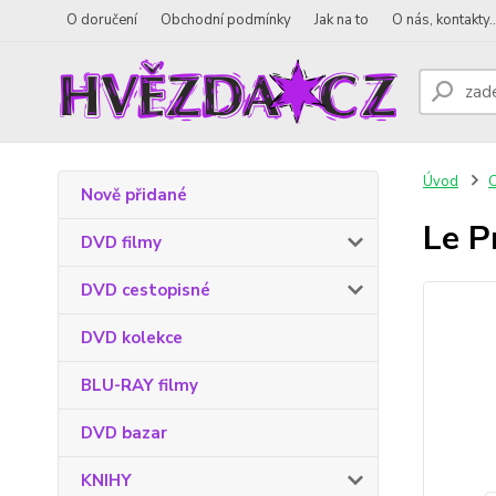
O doručení
Obchodní podmínky
Jak na to
O nás, kontakty..
Úvod
Nově přidané
Le P
DVD filmy
DVD cestopisné
DVD kolekce
BLU-RAY filmy
DVD bazar
KNIHY