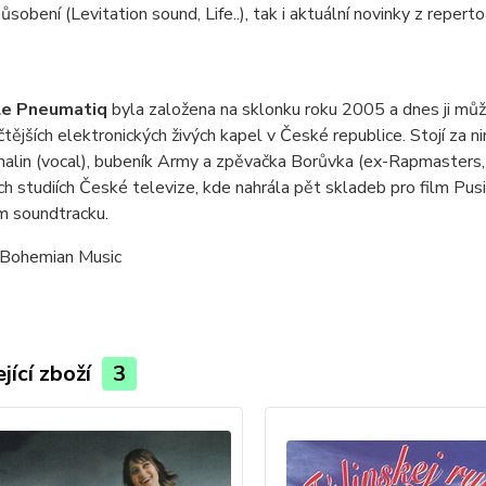
ůsobení (Levitation sound, Life..), tak i aktuální novinky z repert
Le Pneumatiq
byla založena na sklonku roku 2005 a dnes ji můž
čtějších elektronických živých kapel v České republice. Stojí za
alin (vocal), bubeník Army a zpěvačka Borůvka (ex-Rapmasters
ch studiích České televize, kde nahrála pět skladeb pro film Pu
ím soundtracku.
 Bohemian Music
jící zboží
3