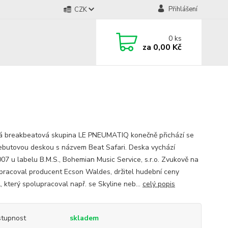
Přihlášení
CZK
0
ks
za
0,00 Kč
á breakbeatová skupina LE PNEUMATIQ konečně přichází se
debutovou deskou s názvem Beat Safari. Deska vychází
007 u labelu B.M.S., Bohemian Music Service, s.r.o. Zvukově na
pracoval producent Ecson Waldes, držitel hudební ceny
 který spolupracoval např. se Skyline neb...
celý popis
tupnost
skladem