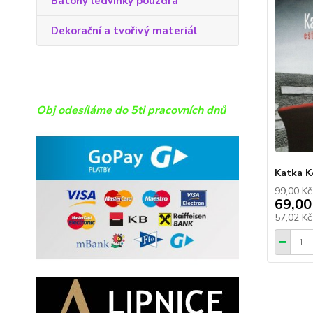
Batohy ledvinky pouzdra
Dekorační a tvořivý materiál
Obj odesíláme do 5ti pracovních dnů
Katka K
99,00 Kč
69,00
57,02 K