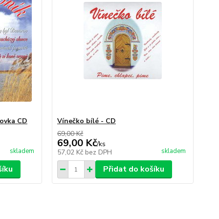
hovka CD
Vínečko bílé - CD
69,00 Kč
69,00 Kč
/
ks
skladem
skladem
57,02 Kč
bez DPH
šíku
Přidat do košíku