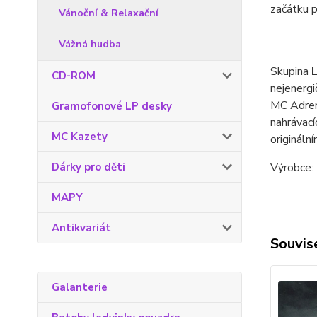
začátku p
Vánoční & Relaxační
Vážná hudba
Skupina
CD-ROM
nejenergi
MC Adren
Gramofonové LP desky
nahrávací
MC Kazety
origináln
Dárky pro děti
Výrobce:
MAPY
Antikvariát
Souvise
Galanterie