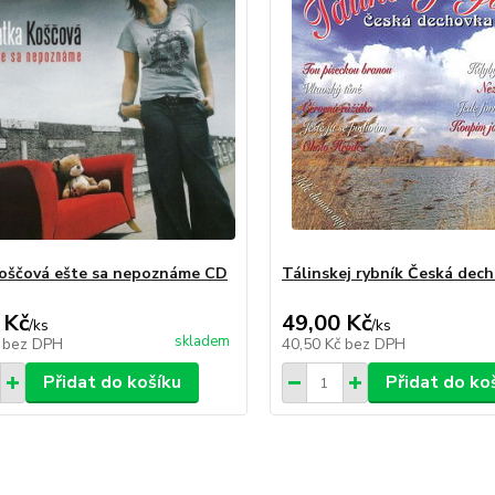
oščová ešte sa nepoznáme CD
Tálinskej rybník Česká dec
 Kč
49,00 Kč
/
ks
/
ks
skladem
č
bez DPH
40,50 Kč
bez DPH
Přidat do košíku
Přidat do ko