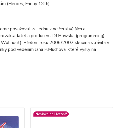
oáru (Heroes, Friday 13th).
eme považovat za jednu z nejčerstvějších a
 nimi zakladatel a producent DJ Howska (programming),
, Wohnout). Přelom roku 2006/2007 skupina strávila v
sinky pod vedením Jana P.Muchova, které vyšly na
Novinka na Hvězdě!