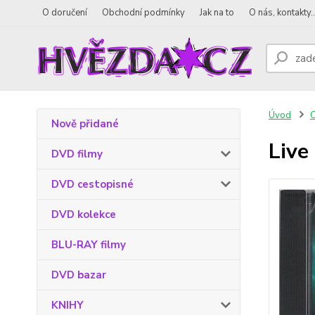
O doručení
Obchodní podmínky
Jak na to
O nás, kontakty..
Úvod
Nově přidané
Live
DVD filmy
DVD cestopisné
DVD kolekce
BLU-RAY filmy
DVD bazar
KNIHY