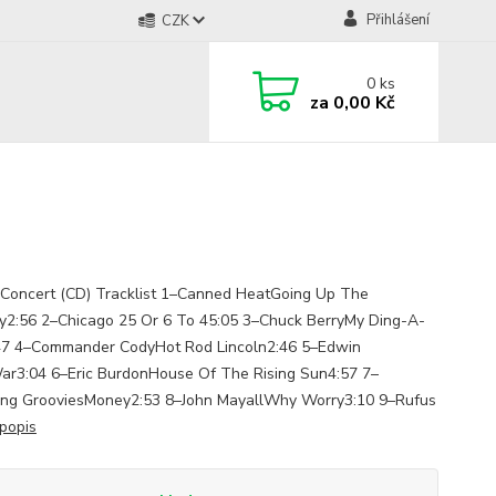
Přihlášení
CZK
0
ks
za
0,00 Kč
n Concert (CD) Tracklist 1–Canned HeatGoing Up The
y2:56 2–Chicago 25 Or 6 To 45:05 3–Chuck BerryMy Ding-A-
47 4–Commander CodyHot Rod Lincoln2:46 5–Edwin
ar3:04 6–Eric BurdonHouse Of The Rising Sun4:57 7–
ng GrooviesMoney2:53 8–John MayallWhy Worry3:10 9–Rufus
 popis