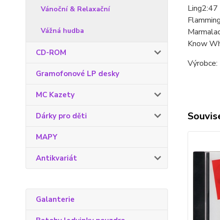
Ling2:47
Vánoční & Relaxační
Flamming
Vážná hudba
Marmalad
Know Whe
CD-ROM
Výrobce: 
Gramofonové LP desky
MC Kazety
Souvise
Dárky pro děti
MAPY
Antikvariát
Galanterie