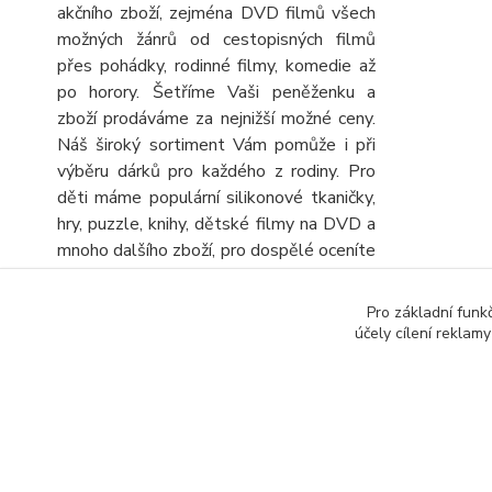
akčního zboží, zejména DVD filmů všech
možných žánrů od cestopisných filmů
přes pohádky, rodinné filmy, komedie až
po horory. Šetříme Vaši peněženku a
zboží prodáváme za nejnižší možné ceny.
Náš široký sortiment Vám pomůže i při
výběru dárků pro každého z rodiny. Pro
děti máme populární silikonové tkaničky,
hry, puzzle, knihy, dětské filmy na DVD a
mnoho dalšího zboží, pro dospělé oceníte
velký výběr knih, DVD filmů, turistických
map a automap a seniory potěšíme
Pro základní funk
obrovskou nabídkou různých křížovek a
účely cílení reklam
sudoku. Stálou nabídku CD, DVD a knih
rozšiřujeme o další zboží, kterým
výhodně doplníte objednávku.