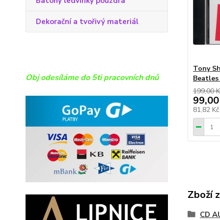
Batohy ledvinky pouzdra
Dekorační a tvořivý materiál
Tony Sh
Obj odesíláme do 5ti pracovních dnů
Beatles
199,00 K
99,00
81,82 K
Zboží 
CD A