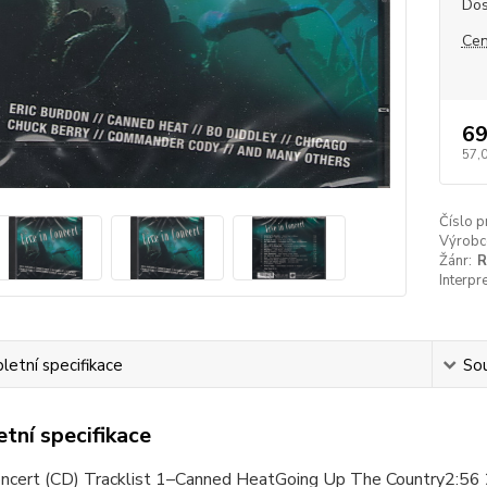
Dos
Cen
69
57,
Číslo p
Výrobc
Žánr:
R
Interpre
etní specifikace
Sou
tní specifikace
Concert (CD) Tracklist 1–Canned HeatGoing Up The Country2:5