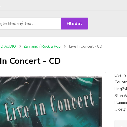
.
Hledat
CD AUDIO
Zahraniční Rock & Pop
Live In Concert - CD
 In Concert - CD
Live I
Countr
Ling2:
StarrW
Flammi
...
celý