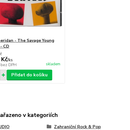
eridan - The Savage Young
 - CD
č
 Kč
/
ks
skladem
č
bez DPH
Přidat do košíku
zařazeno v kategoriích
UDIO
Zahraniční Rock & Pop