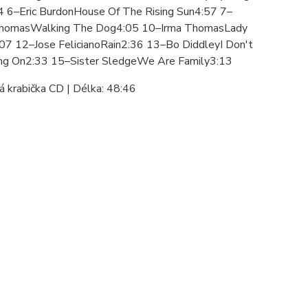
 6–Eric BurdonHouse Of The Rising Sun4:57 7–
ThomasWalking The Dog4:05 10–Irma ThomasLady
07 12–Jose FelicianoRain2:36 13–Bo DiddleyI Don't
ing On2:33 15–Sister SledgeWe Are Family3:13
vá krabička CD | Délka: 48:46