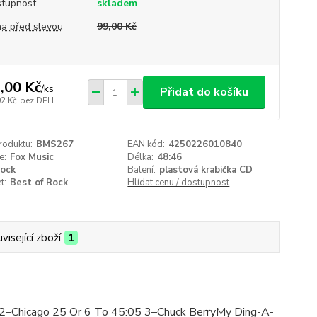
tupnost
skladem
a před slevou
99,00 Kč
,00 Kč
/
ks
Přidat do košíku
02 Kč
bez DPH
roduktu:
BMS267
EAN kód:
4250226010840
e:
Fox Music
Délka:
48:46
ock
Balení:
plastová krabička CD
t:
Best of Rock
Hlídat cenu / dostupnost
visející zboží
1
6 2–Chicago 25 Or 6 To 45:05 3–Chuck BerryMy Ding-A-