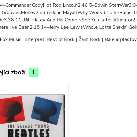
 4–Commander CodyHot Rod Lincoln2:46 5–Edwin StarrWar3:04
 GrooviesMoney2:53 8–John MayallWhy Worry3:10 9–Rufus 
e3:38 11–Bill Haley And His CometsSee You Later Alligator2:
re I've Been2:18 14–Jerry Lee LewisWhole Lotta Shakin' Go
Fox Music | Interpret: Best of Rock | Žánr: Rock | Balení: plasto
jící zboží
1