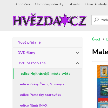
O doručení
Obchodní podmínky
Jak na to
O nás, kontakty..
Úvod
D
Nově přidané
Male
DVD filmy
DVD cestopisné
edice Nejkrásnější místa světa
edice Krásy Čech, Moravy a ...
edice Památky starověku
edice filmů IMAX