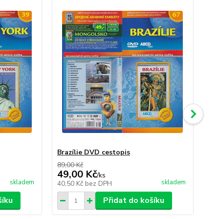
Brazílie DVD cestopis
It
89,00 Kč
89,
49,00 Kč
49
/
ks
skladem
skladem
40,50 Kč
bez DPH
40
šíku
Přidat do košíku