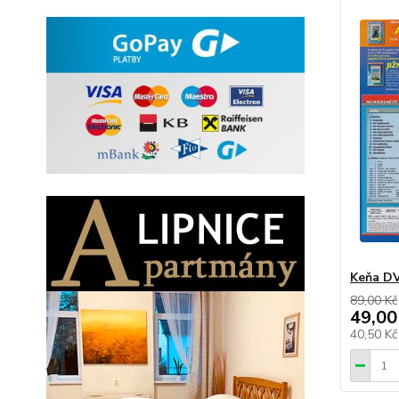
Keňa DV
89,00 Kč
49,00
40,50 K