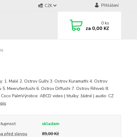
Přihlášení
CZK
0
ks
za
0,00 Kč
is
y: 1. Malé 2. Ostrov Gulhi 3. Ostrov Kuramathi 4. Ostrov
 5. Meerufenfushi 6. Ostrov Diffushi 7. Ostrov Rihiveli 8.
 Coco PalmVýrobce: ABCD video | titulky: žádné | audio: CZ
opis
tupnost
skladem
a před slevou
89,00 Kč