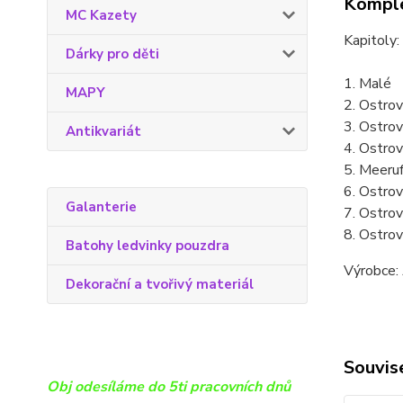
Komple
MC Kazety
Kapitoly:
Dárky pro děti
1. Malé
MAPY
2. Ostrov
3. Ostro
Antikvariát
4. Ostrov
5. Meeruf
6. Ostrov
Galanterie
7. Ostrov
8. Ostro
Batohy ledvinky pouzdra
Výrobce: 
Dekorační a tvořivý materiál
Souvise
Obj odesíláme do 5ti pracovních dnů