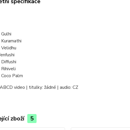
tní specifikace
 Gulhi
v Kuramathi
 Velidhu
enfushi
 Diffushi
 Rihiveli
v Coco Palm
ABCD video | titulky: žádné | audio: CZ
jící zboží
5