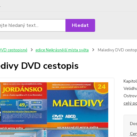
.
Hledat
VD cestopisné
edice Nejkrásnější místa světa
Maledivy DVD cestop
divy DVD cestopis
Kapitol
Velidhu
Ostrov
celý p
Dos
Cen