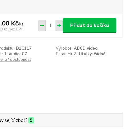
,00 Kč
/
ks
Přidat do košíku
50 Kč
bez DPH
roduktu:
D1C117
Výrobce:
ABCD video
r 1:
audio: CZ
Parametr 2:
titulky: žádné
cenu / dostupnost
visející zboží
5