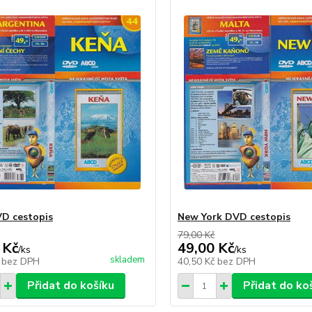
D cestopis
New York DVD cestopis
79,00 Kč
 Kč
49,00 Kč
/
ks
/
ks
skladem
č
bez DPH
40,50 Kč
bez DPH
Přidat do košíku
Přidat do ko