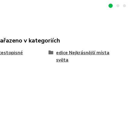
zařazeno v kategoriích
cestopisné
edice Nejkrásnější místa
světa