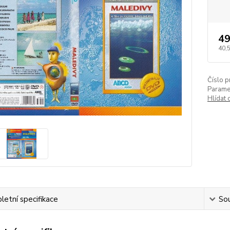
49
40,
Číslo p
Paramet
Hlídat 
etní specifikace
Sou