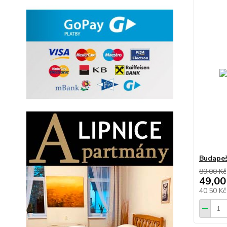
Budapeš
89,00 Kč
49,00
40,50 K