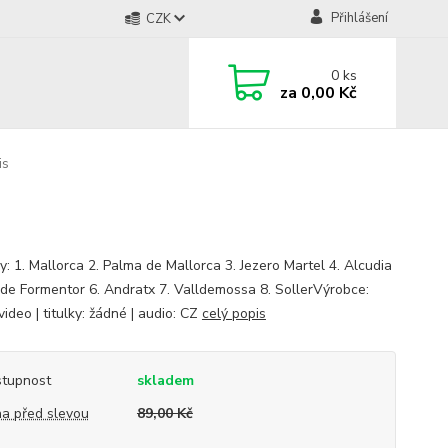
Přihlášení
CZK
0
ks
za
0,00 Kč
is
y: 1. Mallorca 2. Palma de Mallorca 3. Jezero Martel 4. Alcudia
 de Formentor 6. Andratx 7. Valldemossa 8. SollerVýrobce:
ideo | titulky: žádné | audio: CZ
celý popis
tupnost
skladem
a před slevou
89,00 Kč