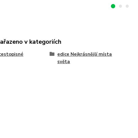
zařazeno v kategoriích
cestopisné
edice Nejkrásnější místa
světa