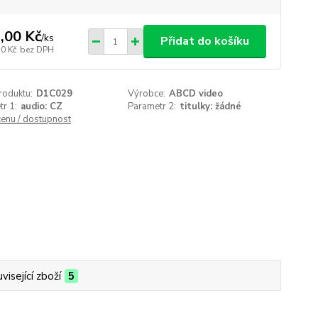
,00 Kč
/
ks
Přidat do košíku
50 Kč
bez DPH
roduktu:
D1C029
Výrobce:
ABCD video
r 1:
audio: CZ
Parametr 2:
titulky: žádné
cenu / dostupnost
visející zboží
5