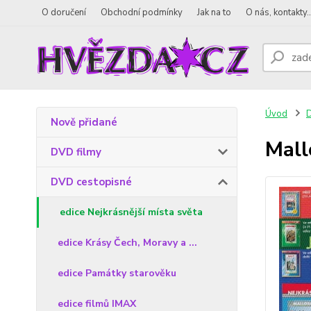
O doručení
Obchodní podmínky
Jak na to
O nás, kontakty..
Úvod
D
Nově přidané
Mall
DVD filmy
DVD cestopisné
edice Nejkrásnější místa světa
edice Krásy Čech, Moravy a ...
edice Památky starověku
edice filmů IMAX