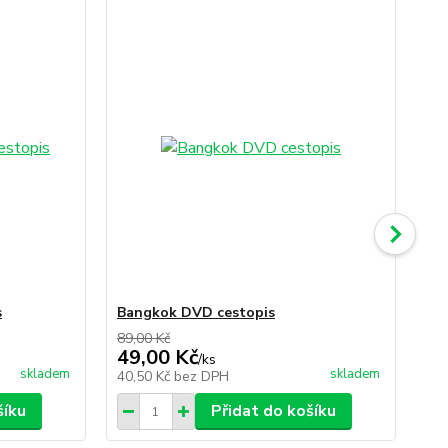
s
Bangkok DVD cestopis
Sk
89,00 Kč
89,
49,00 Kč
49
/
ks
skladem
skladem
40,50 Kč
bez DPH
40
šíku
Přidat do košíku