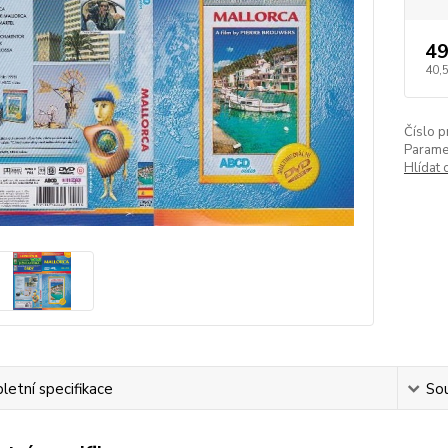
49
40,
Číslo p
Paramet
Hlídat 
etní specifikace
Sou