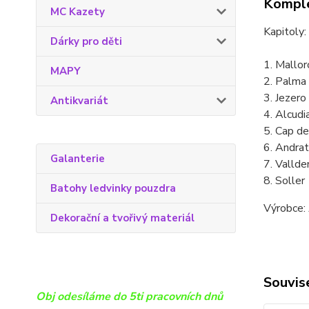
Komple
MC Kazety
Kapitoly:
Dárky pro děti
1. Mallor
MAPY
2. Palma
3. Jezero
Antikvariát
4. Alcudi
5. Cap d
6. Andra
Galanterie
7. Valld
8. Soller
Batohy ledvinky pouzdra
Výrobce: 
Dekorační a tvořivý materiál
Souvise
Obj odesíláme do 5ti pracovních dnů