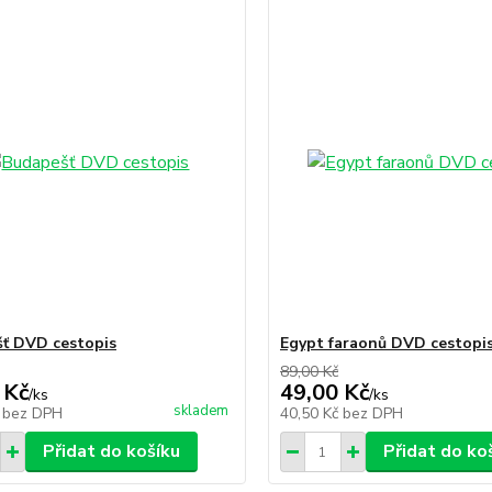
ť DVD cestopis
Egypt faraonů DVD cestopi
89,00 Kč
 Kč
49,00 Kč
/
ks
/
ks
skladem
č
bez DPH
40,50 Kč
bez DPH
Přidat do košíku
Přidat do ko