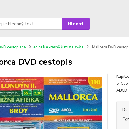
.
Hledat
VD cestopisné
edice Nejkrásnější místa světa
Mallorca DVD cestop
orca DVD cestopis
Kapitol
5. Cap
ABCD v
Dos
Cen