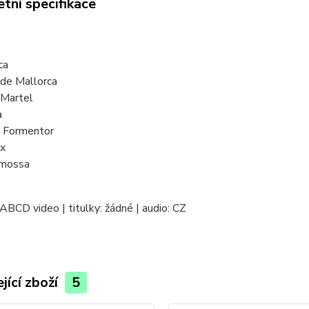
tní specifikace
ca
 de Mallorca
 Martel
a
e Formentor
tx
emossa
ABCD video | titulky: žádné | audio: CZ
jící zboží
5