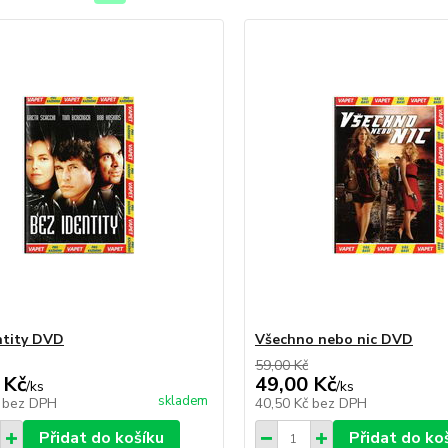
ntity DVD
Všechno nebo nic DVD
59,00 Kč
 Kč
49,00 Kč
/
ks
/
ks
skladem
č
bez DPH
40,50 Kč
bez DPH
Přidat do košíku
Přidat do ko