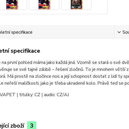
etní specifikace
Sou
tní specifikace
 na první pohled máma jako každá jiná. Vzorně se stará o své dv
věnuje se své tajné zálibě – řešení zločinů. To je mnohem větší
rá. Má prostě na zločince nos a její schopnost dostat z lidí ty s
e neřeší maličkosti, jako je třeba ukradené kolo. Právě teď se p
VAPET | titulky: CZ | audio: CZ/AJ
jící zboží
3