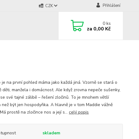
Přihlášení
CZK
0
ks
za
0,00 Kč
 je na první pohled máma jako každá jiná. Vzorně se stará o
ě děti, manžela i domácnost. Ale když zrovna nepeče sušenky,
se své tajné zálibě – řešení zločinů. To je mnohem větší
 než být jen hospodyňka. A hlavně je v tom Maddie vážně
Má prostě na zločince nos a její s...
celý popis
tupnost
skladem