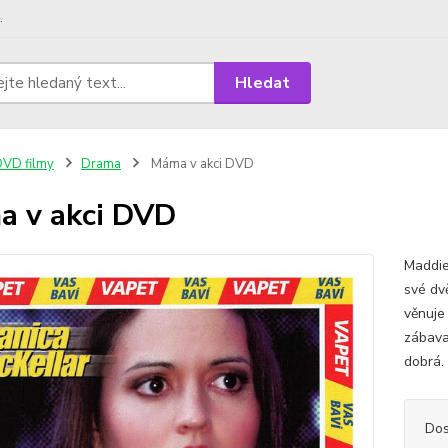
.
Hledat
VD filmy
Drama
Máma v akci DVD
 v akci DVD
Maddie
své dv
věnuje 
zábava
dobrá. 
Dos