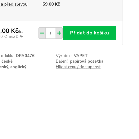
a před slevou
59,00 Kč
,00 Kč
/
ks
Přidat do košíku
50 Kč
bez DPH
roduktu:
DPA0476
Výrobce:
VAPET
české
Balení:
papírová pošetka
eský, anglický
Hlídat cenu / dostupnost