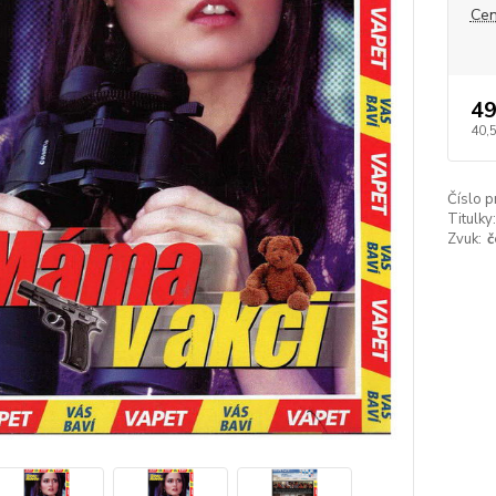
Cen
49
40,
Číslo p
Titulky:
Zvuk:
č