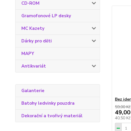
CD-ROM
Gramofonové LP desky
MC Kazety
Dárky pro děti
MAPY
Antikvariát
Galanterie
Bez ide
Batohy ledvinky pouzdra
59,00 Kč
49,00
Dekorační a tvořivý materiál
40,50 K