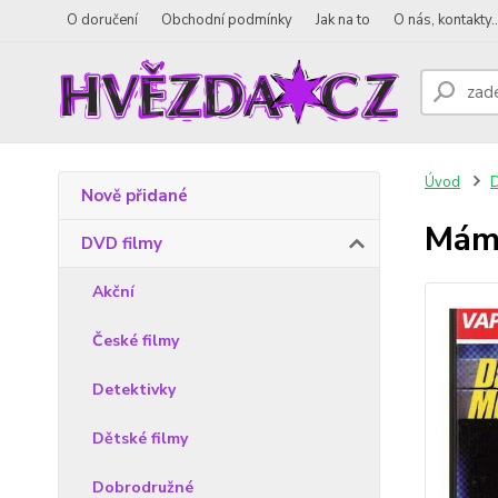
O doručení
Obchodní podmínky
Jak na to
O nás, kontakty..
Úvod
D
Nově přidané
Máma
DVD filmy
Akční
České filmy
Detektivky
Dětské filmy
Dobrodružné