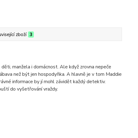
visející zboží
3
ě děti, manžela i domácnost. Ale když zrovna nepeče
 zábava než být jen hospodyňka. A hlavně je v tom Maddie
právné informace by jí mohl závidět každý detektiv.
ouští do vyšetřování vraždy.