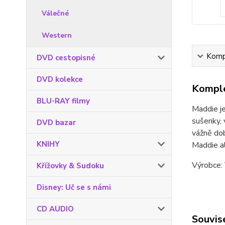
Válečné
Western
Kompl
DVD cestopisné
DVD kolekce
Komple
BLU-RAY filmy
Maddie je
sušenky, 
DVD bazar
vážně dob
KNIHY
Maddie al
Výrobce: 
Křížovky & Sudoku
Disney: Uč se s námi
CD AUDIO
Souvise