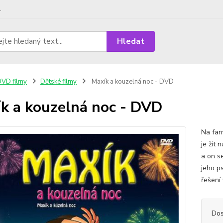
.
Hledat
VD filmy
Dětské filmy
Maxík a kouzelná noc - DVD
k a kouzelná noc - DVD
Na farm
je žít 
a on se
jeho p
řešení
Dos