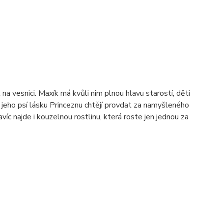
ít na vesnici. Maxík má kvůli nim plnou hlavu starostí, děti
že jeho psí lásku Princeznu chtějí provdat za namyšleného
íc najde i kouzelnou rostlinu, která roste jen jednou za