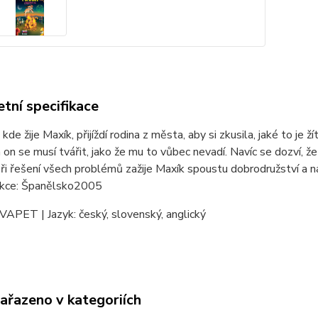
tní specifikace
kde žije Maxík, přijíždí rodina z města, aby si zkusila, jaké to je ž
a on se musí tvářit, jako že mu to vůbec nevadí. Navíc se dozví, 
i řešení všech problémů zažije Maxík spoustu dobrodružství a nav
ukce: Španělsko2005
VAPET | Jazyk: český, slovenský, anglický
zařazeno v kategoriích