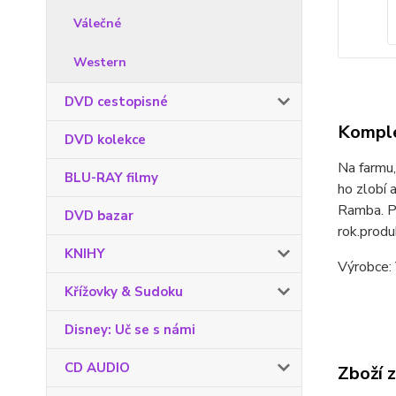
Válečné
Western
DVD cestopisné
Komple
DVD kolekce
Na farmu, 
BLU-RAY filmy
ho zlobí 
Ramba. Př
DVD bazar
rok.prod
KNIHY
Výrobce: 
Křížovky & Sudoku
Disney: Uč se s námi
CD AUDIO
Zboží 