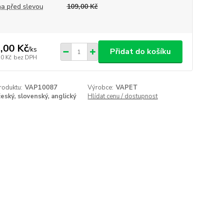
a před slevou
109,00 Kč
,00 Kč
/
ks
Přidat do košíku
50 Kč
bez DPH
roduktu:
VAP10087
Výrobce:
VAPET
český, slovenský, anglický
Hlídat cenu / dostupnost