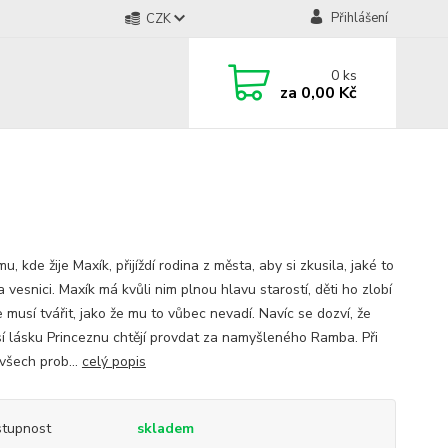
Přihlášení
CZK
0
ks
za
0,00 Kč
u, kde žije Maxík, přijíždí rodina z města, aby si zkusila, jaké to
na vesnici. Maxík má kvůli nim plnou hlavu starostí, děti ho zlobí
 musí tvářit, jako že mu to vůbec nevadí. Navíc se dozví, že
sí lásku Princeznu chtějí provdat za namyšleného Ramba. Při
 všech prob...
celý popis
tupnost
skladem