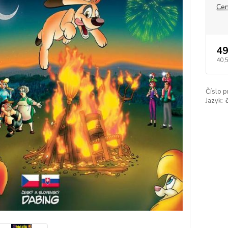
Cen
49
40,
Číslo p
Jazyk: