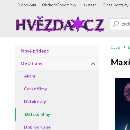
O doručení
Obchodní podmínky
Jak na to
O nás, kontakty..
Úvod
D
Nově přidané
Maxí
DVD filmy
Akční
České filmy
Detektivky
Dětské filmy
Dobrodružné