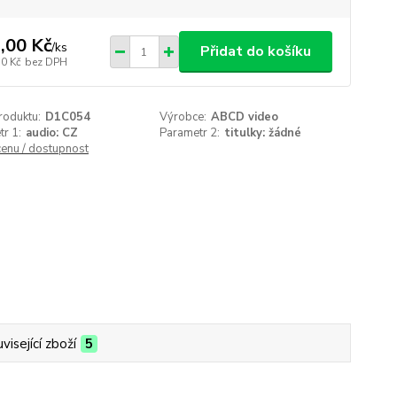
,00 Kč
/
ks
Přidat do košíku
50 Kč
bez DPH
roduktu:
D1C054
Výrobce:
ABCD video
r 1:
audio: CZ
Parametr 2:
titulky: žádné
cenu / dostupnost
visející zboží
5