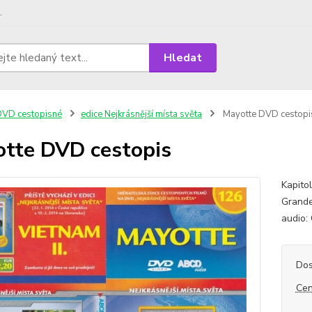
.
Hledat
VD cestopisné
edice Nejkrásnější místa světa
Mayotte DVD cestopi
tte DVD cestopis
Kapito
Grande
audio:
Dos
Cen