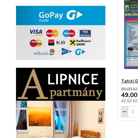
Tahiti 
89,00 Kč
49,00
40,50 K