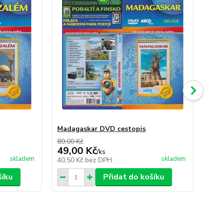
Madagaskar DVD cestopis
Ib
89,00 Kč
89,
49,00 Kč
49
/
ks
skladem
skladem
40,50 Kč
bez DPH
40
šíku
Přidat do košíku