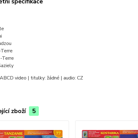
tní specifikace
te
i
udzou
-Terre
e-Terre
Saziely
ABCD video | titulky: žádné | audio: CZ
jící zboží
5