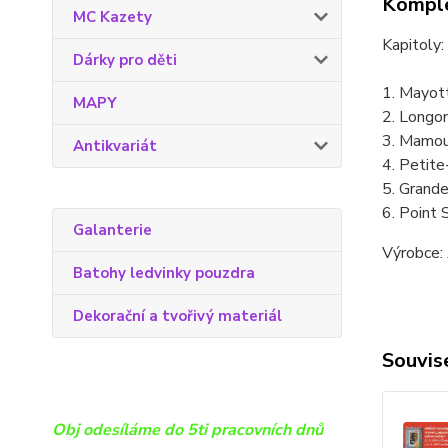
Komple
MC Kazety
Kapitoly:
Dárky pro děti
1. Mayot
MAPY
2. Longon
3. Mamo
Antikvariát
4. Petite
5. Grand
6. Point 
Galanterie
Výrobce: 
Batohy ledvinky pouzdra
Dekorační a tvořivý materiál
Souvise
Obj odesíláme do 5ti pracovních dnů