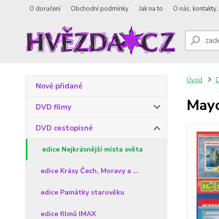
O doručení
Obchodní podmínky
Jak na to
O nás, kontakty..
Úvod
D
Nově přidané
Mayo
DVD filmy
DVD cestopisné
edice Nejkrásnější místa světa
edice Krásy Čech, Moravy a ...
edice Památky starověku
edice filmů IMAX