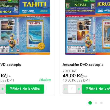
DVD cestopis
Jeruzalém DVD cestopis
79,00 Kč
 Kč
49,00 Kč
/
ks
/
ks
skladem
č
bez DPH
40,50 Kč
bez DPH
Přidat do košíku
Přidat do ko