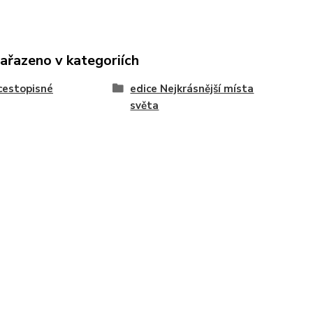
zařazeno v kategoriích
cestopisné
edice Nejkrásnější místa
světa