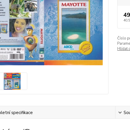
49
40,
Číslo p
Paramet
Hlídat 
etní specifikace
Sou