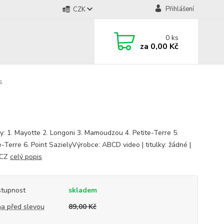
Přihlášení
CZK
0
ks
za
0,00 Kč
s
ly: 1. Mayotte 2. Longoni 3. Mamoudzou 4. Petite-Terre 5.
-Terre 6. Point SazielyVýrobce: ABCD video | titulky: žádné |
 CZ
celý popis
tupnost
skladem
a před slevou
89,00 Kč