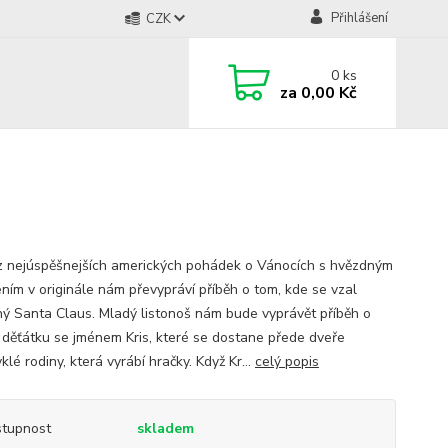
Přihlášení
CZK
0
ks
za
0,00 Kč
z nejúspěšnejších amerických pohádek o Vánocích s hvězdným
ním v originále nám převypráví příběh o tom, kde se vzal
ý Santa Claus. Mladý listonoš nám bude vyprávět příběh o
děťátku se jménem Kris, které se dostane přede dveře
lé rodiny, která vyrábí hračky. Když Kr...
celý popis
tupnost
skladem