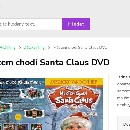
.
Hledat
VD filmy
Dětské filmy
Městem chodí Santa Claus DVD
em chodí Santa Claus DVD
Jedna 
obsaze
samotn
malém 
neobvyk
Dos