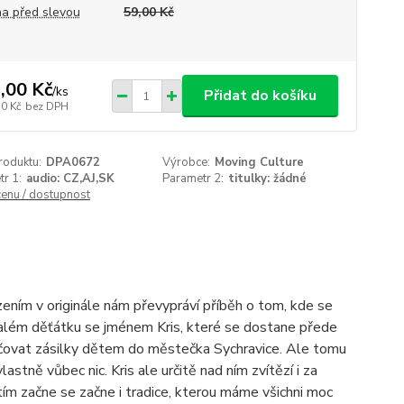
a před slevou
59,00 Kč
,00 Kč
/
ks
Přidat do košíku
50 Kč
bez DPH
roduktu:
DPA0672
Výrobce:
Moving Culture
r 1:
audio: CZ,AJ,SK
Parametr 2:
titulky: žádné
cenu / dostupnost
ním v originále nám převypráví příběh o tom, kde se
além děťátku se jménem Kris, které se dostane přede
ručovat zásilky dětem do městečka Sychravice. Ale tomu
astně vůbec nic. Kris ale určitě nad ním zvítězí i za
 tím začne se začne i tradice, kterou máme všichni moc