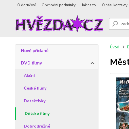
O doručení
Obchodní podmínky
Jak na to
O nás, kontakty..
Úvod
D
Nově přidané
Měst
DVD filmy
Akční
České filmy
Detektivky
Dětské filmy
Dobrodružné