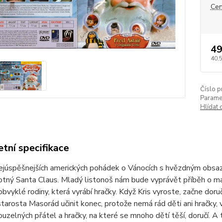
Cen
49
40,
Číslo p
Paramet
Hlídat 
tní specifikace
ejúspěšnejších amerických pohádek o Vánocích s hvězdným obsaze
otný Santa Claus. Mladý listonoš nám bude vyprávět příběh o m
bvyklé rodiny, která vyrábí hračky. Když Kris vyroste, začne do
starosta Masorád učinit konec, protože nemá rád děti ani hračky, vl
uzelných přátel a hračky, na které se mnoho dětí těší, doručí. A