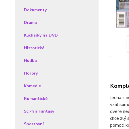
Dokumenty
Drama
Kuchařky na DVD
Historické
Hudba
Horory
Komple
Komedie
Jedna z n
Romantické
vzal sam
dveře neo
Sci-fi a Fantasy
chce zlý 
Sportovní
pomoci ko