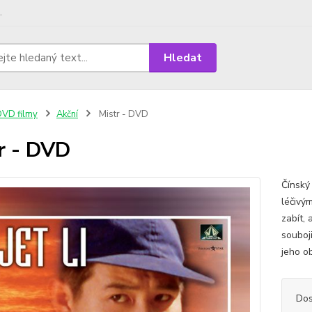
.
Hledat
VD filmy
Akční
Mistr - DVD
r - DVD
Čínský
léčivým
zabít, 
souboj
jeho ob
Dos