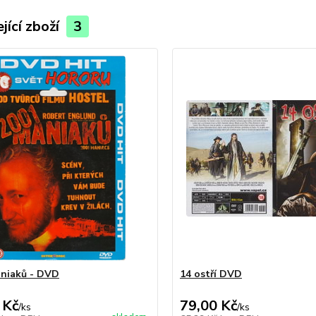
jící zboží
3
niaků - DVD
14 ostří DVD
 Kč
79,00 Kč
/
ks
/
ks