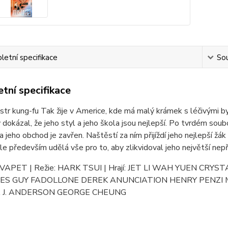
etní specifikace
Sou
tní specifikace
str kung-fu Tak žije v Americe, kde má malý krámek s léčivými by
y dokázal, že jeho styl a jeho škola jsou nejlepší. Po tvrdém so
a jeho obchod je zavřen. Naštěstí za ním přijíždí jeho nejlepší ž
ale především udělá vše pro to, aby zlikvidoval jeho největš
: VAPET | Režie: HARK TSUI | Hrají: JET LI WAH YUEN C
ES GUY FADOLLONE DEREK ANUNCIATION HENRY PENZI 
 J. ANDERSON GEORGE CHEUNG