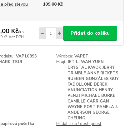
a před slevou
109,00 Kč
,00 Kč
/
ks
Přidat do košíku
50 Kč
bez DPH
roduktu:
VAP10893
Výrobce:
VAPET
HARK TSUI
Hrají:
JET LI WAH YUEN
CRYSTAL KWOK JERRY
TRIMBLE ANNE RICKETS
RUEBEN GONZÁLES GUY
FADOLLONE DEREK
ANUNCIATION HENRY
PENZI MICHAEL BURKE
CAMILLE CARRIGAN
WAYNE POST PAMELA J.
ANDERSON GEORGE
CHEUNG
papírová pošetka
Hlídat cenu / dostupnost