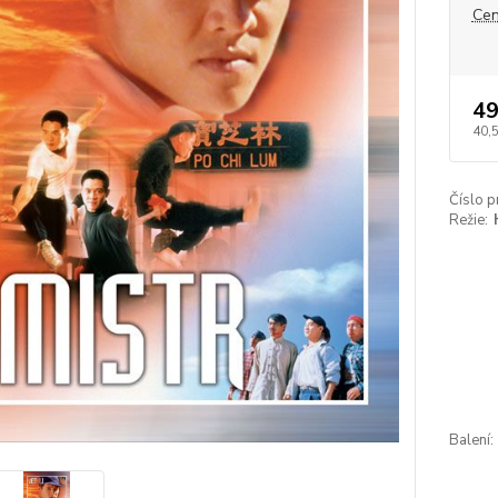
Cen
49
40,
Číslo p
Režie:
Balení: