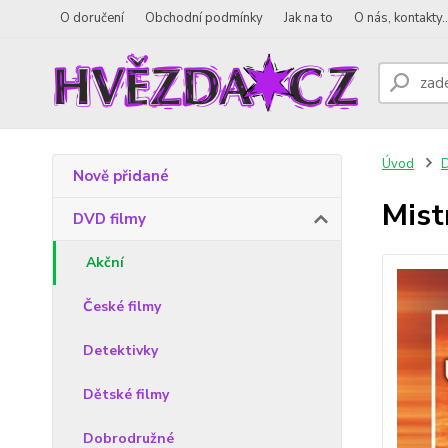
O doručení
Obchodní podmínky
Jak na to
O nás, kontakty..
Úvod
D
Nově přidané
Mist
DVD filmy
Akční
České filmy
Detektivky
Dětské filmy
Dobrodružné