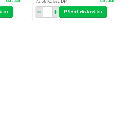
skladem
skladem
73,55 Kč
bez DPH
šíku
Přidat do košíku