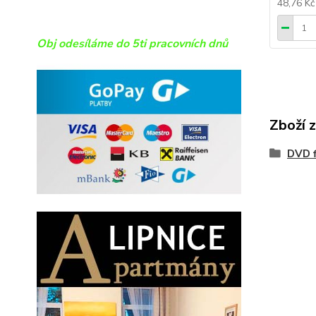
48,76 K
Obj odesíláme do 5ti pracovních dnů
Zboží 
DVD f