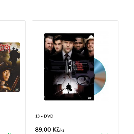
13 - DVD
89,00 Kč
/
ks