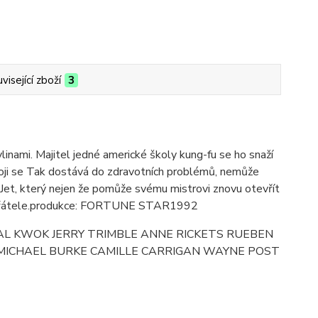
visející zboží
3
linami. Majitel jedné americké školy kung-fu se ho snaží
uboji se Tak dostává do zdravotních problémů, nemůže
ák Jet, který nejen že pomůže svému mistrovi znovu otevřít
í nepřátele.produkce: FORTUNE STAR1992
RYSTAL KWOK JERRY TRIMBLE ANNE RICKETS RUEBEN
MICHAEL BURKE CAMILLE CARRIGAN WAYNE POST