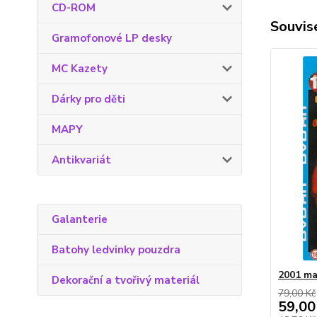
CD-ROM
Souvise
Gramofonové LP desky
MC Kazety
Dárky pro děti
MAPY
Antikvariát
Galanterie
Batohy ledvinky pouzdra
2001 ma
Dekorační a tvořivý materiál
79,00 Kč
59,00