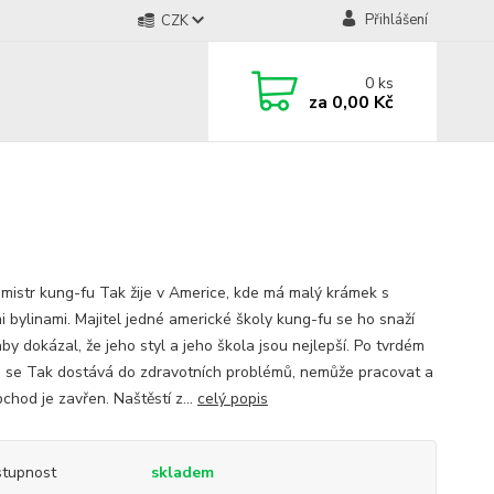
Přihlášení
CZK
0
ks
za
0,00 Kč
 mistr kung-fu Tak žije v Americe, kde má malý krámek s
i bylinami. Majitel jedné americké školy kung-fu se ho snaží
aby dokázal, že jeho styl a jeho škola jsou nejlepší. Po tvrdém
i se Tak dostává do zdravotních problémů, nemůže pracovat a
chod je zavřen. Naštěstí z...
celý popis
tupnost
skladem