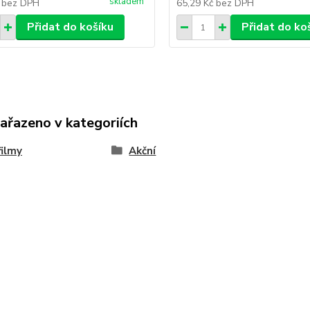
skladem
č
bez DPH
65,29 Kč
bez DPH
Přidat do košíku
Přidat do ko
zařazeno v kategoriích
ilmy
Akční