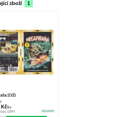
jící zboží
1
raňa DVD
č
 Kč
/
ks
skladem
č
bez DPH