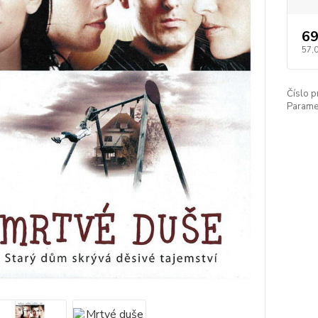
69
57,
Číslo p
Paramet