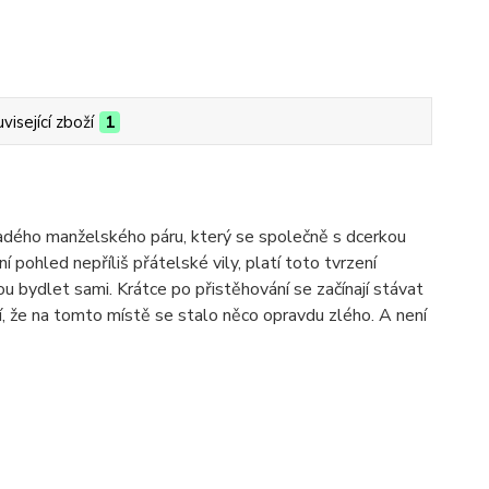
visející zboží
1
mladého manželského páru, který se společně s dcerkou
í pohled nepříliš přátelské vily, platí toto tvrzení
ou bydlet sami. Krátce po přistěhování se začínají stávat
, že na tomto místě se stalo něco opravdu zlého. A není