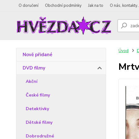
O doručení
Obchodní podmínky
Jak na to
O nás, kontakty..
Úvod
D
Nově přidané
Mrtv
DVD filmy
Akční
České filmy
Detektivky
Dětské filmy
Dobrodružné