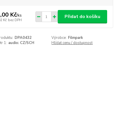
,00 Kč
/
ks
Přidat do košíku
02 Kč
bez DPH
roduktu:
DPA0432
Výrobce:
Filmpark
r 1:
audio: CZ/SCH
Hlídat cenu / dostupnost