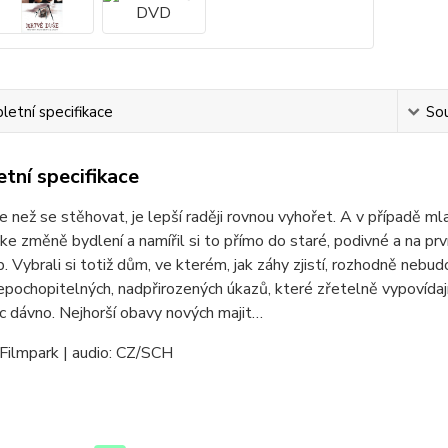
etní specifikace
Sou
tní specifikace
že než se stěhovat, je lepší raději rovnou vyhořet. A v případě 
ke změně bydlení a namířil si to přímo do staré, podivné a na prvn
. Vybrali si totiž dům, ve kterém, jak záhy zjistí, rozhodně nebud
pochopitelných, nadpřirozených úkazů, které zřetelně vypovídají
c dávno. Nejhorší obavy nových majit…
Filmpark | audio: CZ/SCH