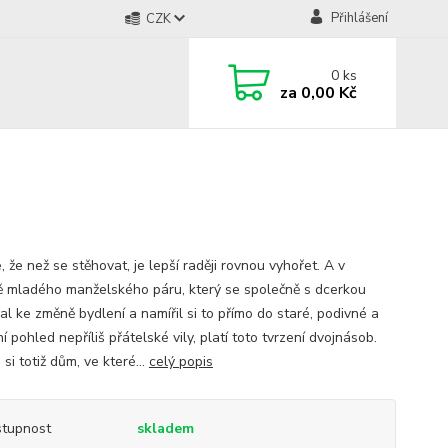
Přihlášení
CZK
0
ks
za
0,00 Kč
, že než se stěhovat, je lepší raději rovnou vyhořet. A v
ě mladého manželského páru, který se společně s dcerkou
al ke změně bydlení a namířil si to přímo do staré, podivné a
í pohled nepříliš přátelské vily, platí toto tvrzení dvojnásob.
 si totiž dům, ve které...
celý popis
tupnost
skladem