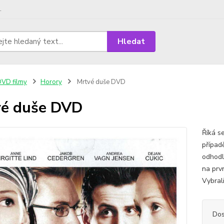
.
Hledat
VD filmy
Horory
Mrtvé duše DVD
é duše DVD
Říká se
případ
odhodl
na prvn
Vybrali
Dos