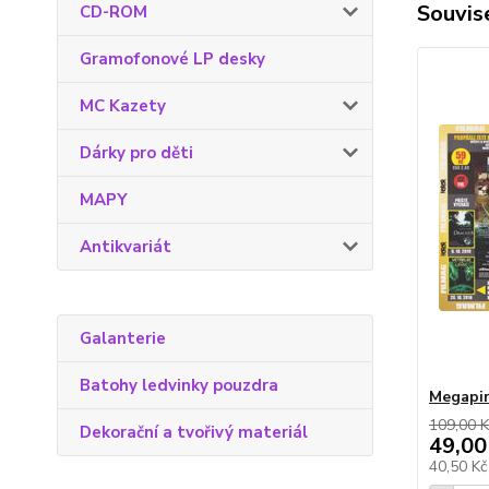
Souvise
CD-ROM
Gramofonové LP desky
MC Kazety
Dárky pro děti
MAPY
Antikvariát
Galanterie
Batohy ledvinky pouzdra
Megapi
109,00 K
Dekorační a tvořivý materiál
49,00
40,50 K