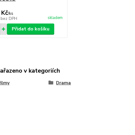
 Kč
/
ks
skladem
č
bez DPH
Přidat do košíku
zařazeno v kategoriích
ilmy
Drama