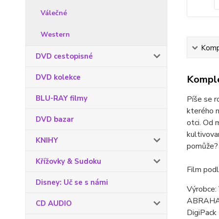
Válečné
Western
Kompl
DVD cestopisné
DVD kolekce
Komple
BLU-RAY filmy
Píše se r
kterého n
DVD bazar
otci. Od 
kultivova
KNIHY
pomůže?
Křížovky & Sudoku
Film pod
Disney: Uč se s námi
Výrobce
ABRAHAM
CD AUDIO
DigiPack 