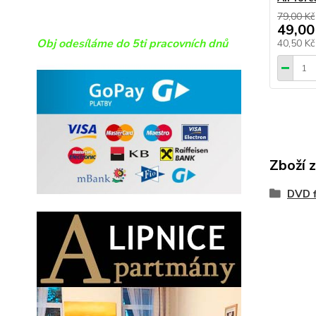
79,00 Kč
49,00
Obj odesíláme do 5ti pracovních dnů
40,50 K
Zboží 
DVD f