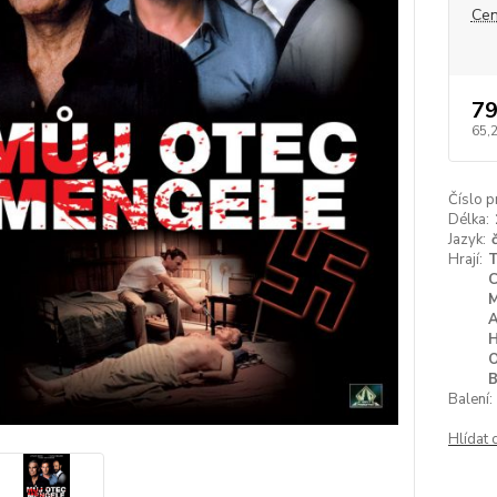
Cen
79
65,
Číslo p
Délka:
Jazyk:
Hrají:
Balení:
Hlídat 