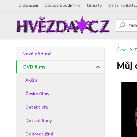
O doručení
Obchodní podmínky
Jak na to
O nás, kontakty..
Úvod
D
Nově přidané
Můj 
DVD filmy
Akční
České filmy
Detektivky
Dětské filmy
Dobrodružné