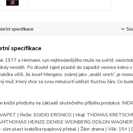
etní specifikace
Sou
tní specifikace
ok 1977 a Hermann, syn nejhledanějšího muže na světě, nacistické
ikdy neviděl. Po dlouhé tajné plavbě do zapadlé vesnice kdesi v
malička věřil, že Josef Mengele, známý jako „anděl smrti”, je mons
ný muž, který chce za svou minulostí udělat tlustou čáru. Co 
le knižní předlohy na základě skutečného příběhu.produkce:
: VAPET | Režie: EGIDIO ERONICO | Hrají: THOMAS KRE
THOMAS HEINZE DENISE WEINBERG ODILON WAGNER CAMILO
- slim plast krabička+papírový přebal | Žánr: drama | Věk: 15+ | 