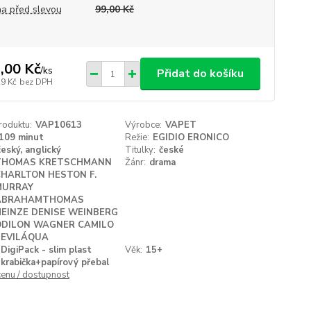
a před slevou
99,00 Kč
,00 Kč
/
ks
Přidat do košíku
29 Kč
bez DPH
roduktu:
VAP10613
Výrobce:
VAPET
109 minut
Režie:
EGIDIO ERONICO
český, anglický
Titulky:
české
THOMAS KRETSCHMANN
Žánr:
drama
CHARLTON HESTON F.
MURRAY
ABRAHAMTHOMAS
HEINZE DENISE WEINBERG
ODILON WAGNER CAMILO
BEVILÁQUA
DigiPack - slim plast
Věk:
15+
krabička+papírový přebal
cenu / dostupnost