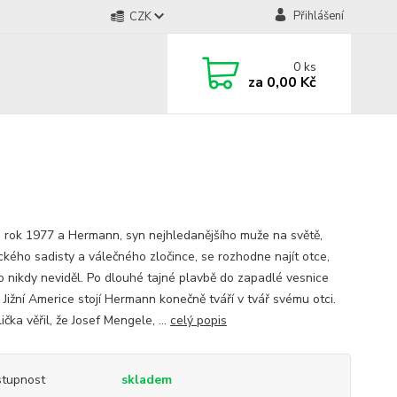
Přihlášení
CZK
0
ks
za
0,00 Kč
e rok 1977 a Hermann, syn nejhledanějšího muže na světě,
ického sadisty a válečného zločince, se rozhodne najít otce,
o nikdy neviděl. Po dlouhé tajné plavbě do zapadlé vesnice
 Jižní Americe stojí Hermann konečně tváří v tvář svému otci.
čka věřil, že Josef Mengele, ...
celý popis
tupnost
skladem