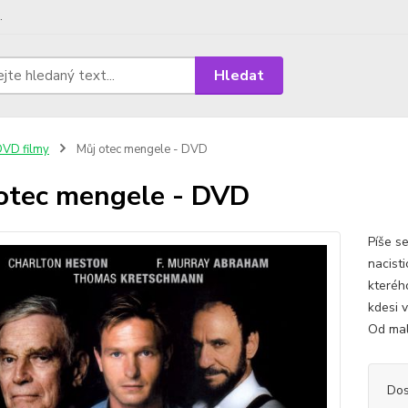
.
Hledat
VD filmy
Můj otec mengele - DVD
otec mengele - DVD
Píše s
nacist
kteréh
kdesi v
Od mali
Dos