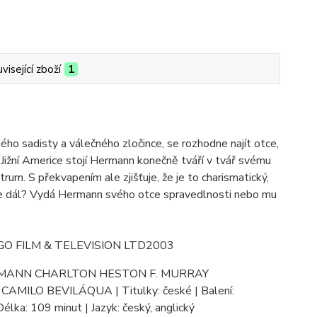
visející zboží
1
ho sadisty a válečného zločince, se rozhodne najít otce,
 Jižní Americe stojí Hermann konečně tváří v tvář svému
trum. S překvapením ale zjišťuje, že je to charismatický,
bude dál? Vydá Hermann svého otce spravedlnosti nebo mu
 INDIGO FILM & TELEVISION LTD2003
TSCHMANN CHARLTON HESTON F. MURRAY
 BEVILÁQUA | Titulky: české | Balení:
Délka: 109 minut | Jazyk: český, anglický