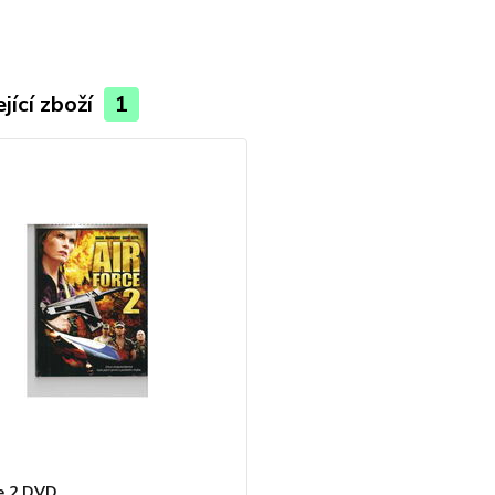
jící zboží
1
ce 2 DVD