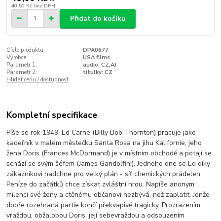
40,50 Kč
bez DPH
Přidat do košíku
Číslo produktu:
DPA0677
Výrobce:
USA films
Parametr 1:
audio: CZ,AJ
Parametr 2:
titulky: CZ
Hlídat cenu / dostupnost
Kompletní specifikace
Píše se rok 1949. Ed Carne (Billy Bob Thornton) pracuje jako
kadeřník v malém městečku Santa Rosa na jihu Kalifornie, jeho
žena Doris (Frances McDormand) je v místním obchodě a potají se
schází se svým šéfem (James Gandolfini). Jednoho dne se Ed díky
zákazníkovi nadchne pro velký plán - síť chemických prádelen.
Peníze do začátků chce získat zvláštní hrou. Napíše anonym
milenci své ženy a ctěnému občanovi nezbývá, než zaplatit. Jenže
dobře rozehraná partie končí překvapivě tragicky. Prozrazením,
vraždou, obžalobou Doris, její sebevraždou a odsouzením