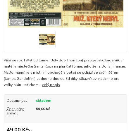
Píše se rok 1949. Ed Carne (Billy Bob Thornton) pracuje jako kadeřník v
malém městečku Santa Rosa na jihu Kalifornie, jeho žena Doris (Frances
McDormand) je v místním obchodě a potají se schází se svým šéfem
(James Gandolfini). Jednoho dne se Ed díky zákazníkovi nadchne pro
velký plán - síť chem...
celý popis
Dostupnost
skladem
Cena před
59,00 Kč
slevou
49,00 Kč
/
ks