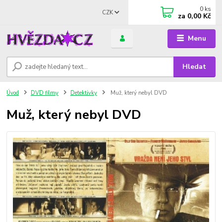
0
ks
CZK
za
0,00 Kč
Menu
Hledat
Úvod
DVD filmy
Detektivky
Muž, který nebyl DVD
Muž, který nebyl DVD