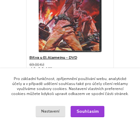
Bitva u El Alameinu - DVD
69,00 Kč
49,00 Kč
/
ks
skladem
40,50 Kč
bez DPH
Pro základní funkčnost, zpříjemnění používání webu, analytické
Přidat do košíku
účely a v případě udělení souhlasu také pro účely cílení reklamy
využíváme soubory cookies. Nastavení vlastních preferencí
cookies můžete kdykoli upravit odkazem ve spodní části stránek.
Zboží zařazeno v kategoriích
Souhlasím
Nastavení
DVD filmy
Válečné