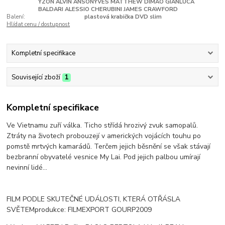
YZON ALVIN ANSONYVES MATTHEW DIMAO GIANLUCA
BALDARI ALESSIO CHERUBINI JAMES CRAWFORD
Balení:
plastová krabička DVD slim
Hlídat cenu / dostupnost
Kompletní specifikace
Související zboží
1
Kompletní specifikace
Ve Vietnamu zuří válka. Ticho střídá hrozivý zvuk samopalů.
Ztráty na životech probouzejí v amerických vojácích touhu po
pomstě mrtvých kamarádů. Terčem jejich běsnění se však stávají
bezbranní obyvatelé vesnice My Lai. Pod jejich palbou umírají
nevinní lidé...
FILM PODLE SKUTEČNÉ UDÁLOSTI, KTERÁ OTŘÁSLA
SVĚTEMprodukce: FILMEXPORT GOURP2009