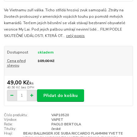
Ve Vietnamu zuří válka. Ticho střídá hrozivý zvuk samopalů. Ztráty na
životech probouzejí v amerických vojácích touhu po pomstě mrtvých
kamarádů. Terčem jejich běsnění se však stávají bezbranní obyvatelé
vesnice My Lai. Pod jejich palbou umírají nevinní lidé... FILM PODLE
SKUTEČNÉ UDÁLOSTI, KTERÁ OT...
celý popis
Dostupnost
skladem
Cena před
109,00 Kč
slevou
49,00 Kč
/
ks
40,50 Kč
bez DPH
Přidat do košíku
Číslo produktu:
VAP10520
Výrobce:
VAPET
Režie:
PAOLO BERTOLA
Titulky:
české
Hrají:
BEAU BALLINGER JOE SUBA RICCARDO FLAMMINI YVETTE