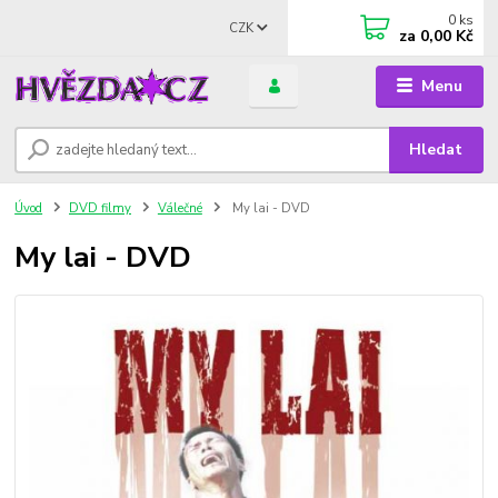
0
ks
CZK
za
0,00 Kč
Menu
Hledat
Úvod
DVD filmy
Válečné
My lai - DVD
My lai - DVD