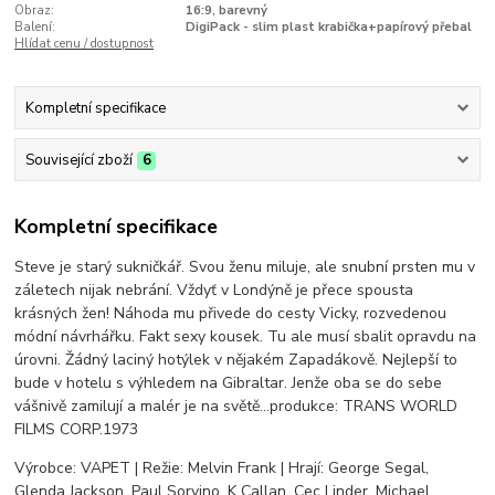
Obraz:
16:9, barevný
Balení:
DigiPack - slim plast krabička+papírový přebal
Hlídat cenu / dostupnost
Kompletní specifikace
Související zboží
6
Kompletní specifikace
Steve je starý sukničkář. Svou ženu miluje, ale snubní prsten mu v
záletech nijak nebrání. Vždyť v Londýně je přece spousta
krásných žen! Náhoda mu přivede do cesty Vicky, rozvedenou
módní návrhářku. Fakt sexy kousek. Tu ale musí sbalit opravdu na
úrovni. Žádný laciný hotýlek v nějakém Zapadákově. Nejlepší to
bude v hotelu s výhledem na Gibraltar. Jenže oba se do sebe
vášnivě zamilují a malér je na světě...produkce: TRANS WORLD
FILMS CORP.1973
Výrobce: VAPET | Režie: Melvin Frank | Hrají: George Segal,
Glenda Jackson, Paul Sorvino, K Callan, Cec Linder, Michael