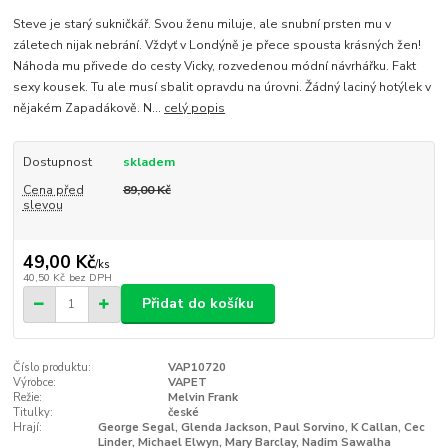
Steve je starý sukničkář. Svou ženu miluje, ale snubní prsten mu v
záletech nijak nebrání. Vždyť v Londýně je přece spousta krásných žen!
Náhoda mu přivede do cesty Vicky, rozvedenou módní návrhářku. Fakt
sexy kousek. Tu ale musí sbalit opravdu na úrovni. Žádný laciný hotýlek v
nějakém Zapadákově. N...
celý popis
Dostupnost
skladem
Cena před
89,00 Kč
slevou
49,00 Kč
/
ks
40,50 Kč
bez DPH
Přidat do košíku
Číslo produktu:
VAP10720
Výrobce:
VAPET
Režie:
Melvin Frank
Titulky:
české
Hrají:
George Segal, Glenda Jackson, Paul Sorvino, K Callan, Cec
Linder, Michael Elwyn, Mary Barclay, Nadim Sawalha