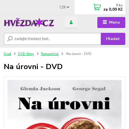
0
ks
CZK
za
0,00 Kč
Menu
Hledat
Úvod
DVD filmy
Romantické
Na úrovni - DVD
Na úrovni - DVD