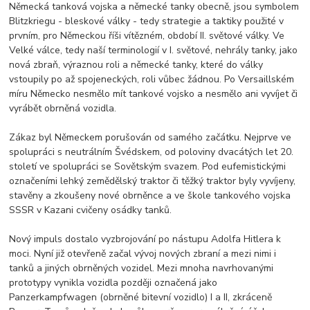
Německá tanková vojska a německé tanky obecně, jsou symbolem
Blitzkriegu - bleskové války - tedy strategie a taktiky použité v
prvním, pro Německou říši vítězném, období II. světové války. Ve
Velké válce, tedy naší terminologií v I. světové, nehrály tanky, jako
nová zbraň, výraznou roli a německé tanky, které do války
vstoupily po až spojeneckých, roli vůbec žádnou. Po Versaillském
míru Německo nesmělo mít tankové vojsko a nesmělo ani vyvíjet či
vyrábět obrněná vozidla.
Zákaz byl Německem porušován od samého začátku. Nejprve ve
spolupráci s neutrálním Švédskem, od poloviny dvacátých let 20.
století ve spolupráci se Sovětským svazem. Pod eufemistickými
označeními lehký zemědělský traktor či těžký traktor byly vyvíjeny,
stavěny a zkoušeny nové obrněnce a ve škole tankového vojska
SSSR v Kazani cvičeny osádky tanků.
Nový impuls dostalo vyzbrojování po nástupu Adolfa Hitlera k
moci. Nyní již otevřeně začal vývoj nových zbraní a mezi nimi i
tanků a jiných obrněných vozidel. Mezi mnoha navrhovanými
prototypy vynikla vozidla později označená jako
Panzerkampfwagen (obrněné bitevní vozidlo) I a II, zkráceně