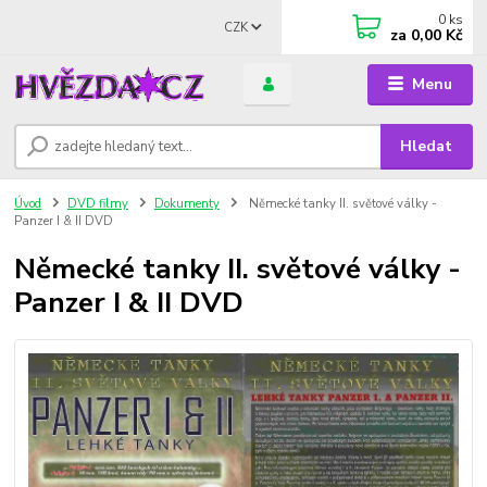
0
ks
CZK
za
0,00 Kč
Menu
Hledat
Úvod
DVD filmy
Dokumenty
Německé tanky II. světové války -
Panzer I & II DVD
Německé tanky II. světové války -
Panzer I & II DVD