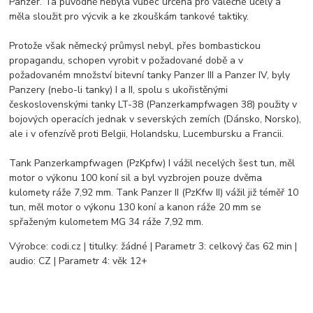
Panzer. Ta původně nebyla vůbec určena pro válečné účely a
měla sloužit pro výcvik a ke zkouškám tankové taktiky.
Protože však německý průmysl nebyl, přes bombastickou
propagandu, schopen vyrobit v požadované době a v
požadovaném množství bitevní tanky Panzer III a Panzer IV, byly
Panzery (nebo-li tanky) I a II, spolu s ukořistěnými
československými tanky LT-38 (Panzerkampfwagen 38) použity v
bojových operacích jednak v severských zemích (Dánsko, Norsko),
ale i v ofenzívě proti Belgii, Holandsku, Lucembursku a Francii.
Tank Panzerkampfwagen (PzKpfw) I vážil necelých šest tun, měl
motor o výkonu 100 koní sil a byl vyzbrojen pouze dvěma
kulomety ráže 7,92 mm. Tank Panzer II (PzKfw II) vážil již téměř 10
tun, měl motor o výkonu 130 koní a kanon ráže 20 mm se
spřaženým kulometem MG 34 ráže 7,92 mm.
Výrobce: codi.cz | titulky: žádné | Parametr 3: celkový čas 62 min |
audio: CZ | Parametr 4: věk 12+