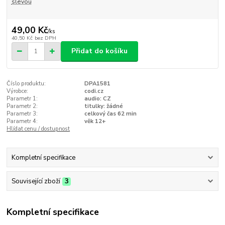
slevou
49,00 Kč
/
ks
40,50 Kč
bez DPH
Přidat do košíku
Číslo produktu:
DPA1581
Výrobce:
codi.cz
Parametr 1:
audio: CZ
Parametr 2:
titulky: žádné
Parametr 3:
celkový čas 62 min
Parametr 4:
věk 12+
Hlídat cenu / dostupnost
Kompletní specifikace
Související zboží
3
Kompletní specifikace