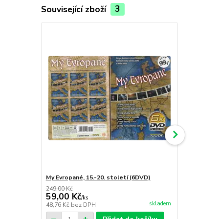
Související zboží
3
My Evropané, 15.-20. století (6DVD)
Starověké 
249,00 Kč
109,00 Kč
59,00 Kč
49,00 Kč
/
ks
skladem
48,76 Kč
bez DPH
40,50 Kč
bez