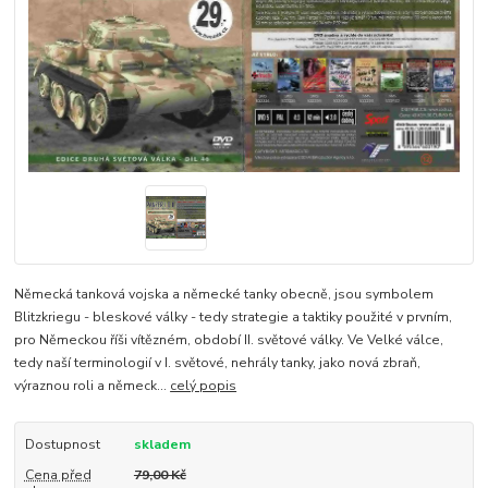
Německá tanková vojska a německé tanky obecně, jsou symbolem
Blitzkriegu - bleskové války - tedy strategie a taktiky použité v prvním,
pro Německou říši vítězném, období II. světové války. Ve Velké válce,
tedy naší terminologií v I. světové, nehrály tanky, jako nová zbraň,
výraznou roli a německ...
celý popis
Dostupnost
skladem
Cena před
79,00 Kč