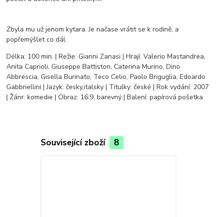
Zbyla mu už jenom kytara. Je načase vrátit se k rodině, a
popřemýšlet co dál.
Délka: 100 min. | Režie: Gianni Zanasi | Hrají: Valerio Mastandrea,
Anita Caprioli, Giuseppe Battiston, Caterina Murino, Dino
Abbrescia, Gisella Burinato, Teco Celio, Paolo Briguglia, Edoardo
Gabbriellini | Jazyk: česky,italsky | Titulky: české | Rok vydání: 2007
| Žánr: komedie | Obraz: 16:9, barevný | Balení: papírová pošetka
Související zboží
8