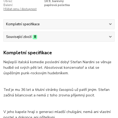
Obraz:
16:9, barevný
Balení:
papírová pošetka
Hlídat cenu / dostupnost
Kompletní specifikace
Související zboží
8
Kompletní specifikace
Nejlepší italská komedie poslední doby! Stefan Nardini se věnuje
hudbě od svých pěti let. Absolvoval konzervatoř a stal se
úspěšným punk-rockovým hudebníkem.
Teď je mu 36 let a titulní stránky časopisů už patří jiným. Stefan
začíná bilancovat a nemá z toho zrovna příjemný pocit.
V jeho kapele hrají o generaci mladší chuligáni, nemá ani vlastní
postel a dokonce ani přítelkyni.