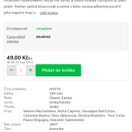
rockovým hudebníkem.Teď je mu 36 let a titulní stránky časopisů už patří
jiným. Stefan začíná bilancovat a nemá z toho zrovna příjemný pocit.V
jeho kapele hrají o ...
celý popis
Dostupnost
skladem
Cena před
69,00 Kč
slevou
49,00 Kč
/
ks
40,50 Kč
bez DPH
Přidat do košíku
Číslo produktu:
HV074
Délka:
100 min.
Režie:
Gianni Zanasi
Jazyk:
česky,italsky
Titulky:
české
Hrají:
Valerio Mastandrea, Anita Caprioli, Giuseppe Battiston,
Caterina Murino, Dino Abbrescia, Gisella Burinato, Teco Celio,
Paolo Briguglia, Edoardo Gabbriellini
Rok vydání:
2007
Žánr:
komedie