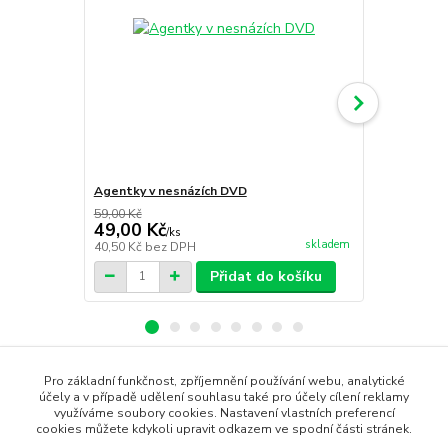
Agentky v nesnázích DVD
Agenti dem
59,00 Kč
49,00 Kč
59,00 Kč
/
ks
skladem
40,50 Kč
bez DPH
48,76 Kč
bez
Přidat do košíku
Pro základní funkčnost, zpříjemnění používání webu, analytické
Zboží zařazeno v kategoriích
účely a v případě udělení souhlasu také pro účely cílení reklamy
využíváme soubory cookies. Nastavení vlastních preferencí
cookies můžete kdykoli upravit odkazem ve spodní části stránek.
DVD filmy