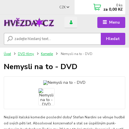
0
ks
CZK
za
0,00 Kč
Menu
Hledat
Úvod
DVD filmy
Komedie
Nemysli na to - DVD
Nemysli na to - DVD
Nejlepší italská komedie poslední doby! Stefan Nardini se věnuje hudbě
od svých pěti let. Absolvoval konzervatoř a stal se úspěšným punk-