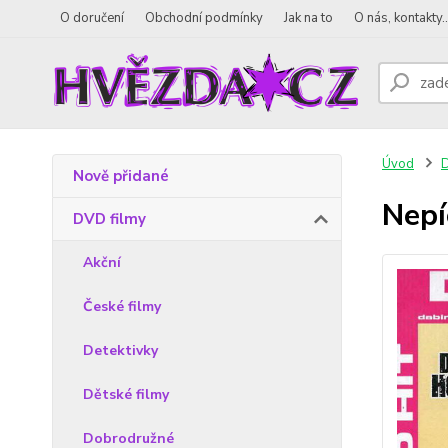
O doručení
Obchodní podmínky
Jak na to
O nás, kontakty..
Úvod
D
Nově přidané
Nepí
DVD filmy
Akční
České filmy
Detektivky
Dětské filmy
Dobrodružné