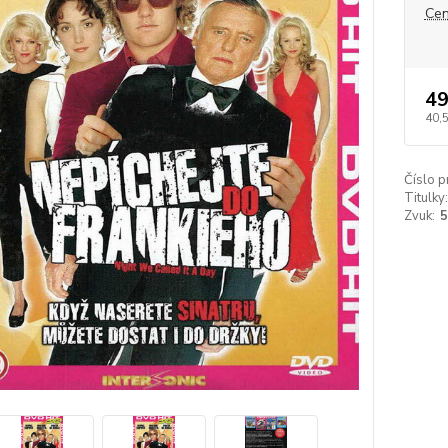
Cen
49
40,
Číslo p
Titulky:
Zvuk:
5