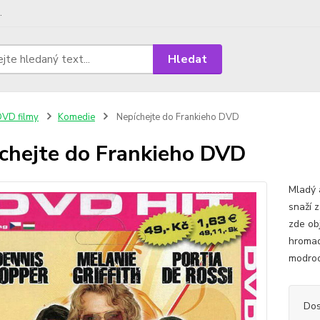
.
Hledat
VD filmy
Komedie
Nepíchejte do Frankieho DVD
chejte do Frankieho DVD
Mladý 
snaží z
zde ob
hromad
modroo
Dos