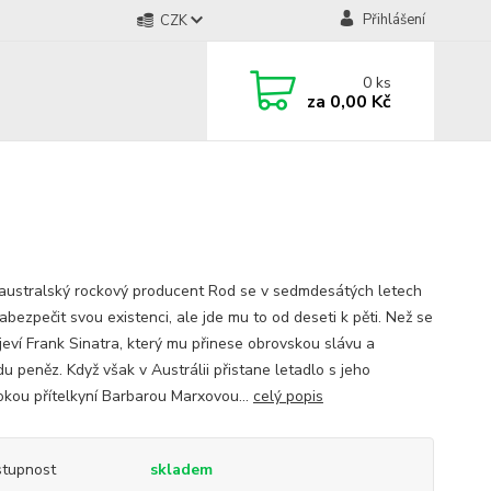
Přihlášení
CZK
0
ks
za
0,00 Kč
australský rockový producent Rod se v sedmdesátých letech
abezpečit svou existenci, ale jde mu to od deseti k pěti. Než se
jeví Frank Sinatra, který mu přinese obrovskou slávu a
u peněz. Když však v Austrálii přistane letadlo s jeho
kou přítelkyní Barbarou Marxovou...
celý popis
tupnost
skladem