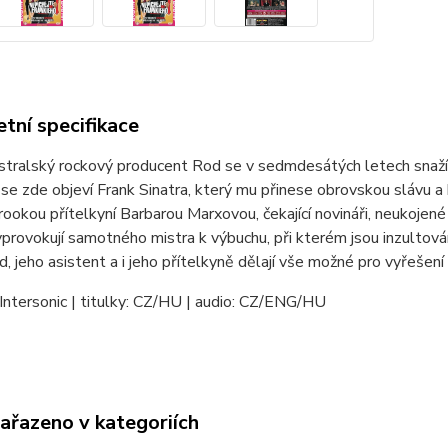
tní specifikace
tralský rockový producent Rod se v sedmdesátých letech snaží z
 se zde objeví Frank Sinatra, který mu přinese obrovskou slávu a
ookou přítelkyní Barbarou Marxovou, čekající novináři, neukojené
provokují samotného mistra k výbuchu, při kterém jsou inzultováni
, jeho asistent a i jeho přítelkyně dělají vše možné pro vyřešení 
Intersonic | titulky: CZ/HU | audio: CZ/ENG/HU
zařazeno v kategoriích