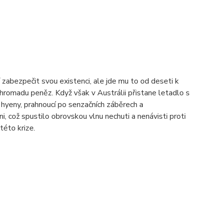
abezpečit svou existenci, ale jde mu to od deseti k
 hromadu peněz. Když však v Austrálii přistane letadlo s
 hyeny, prahnoucí po senzačních záběrech a
, což spustilo obrovskou vlnu nechuti a nenávisti proti
této krize.