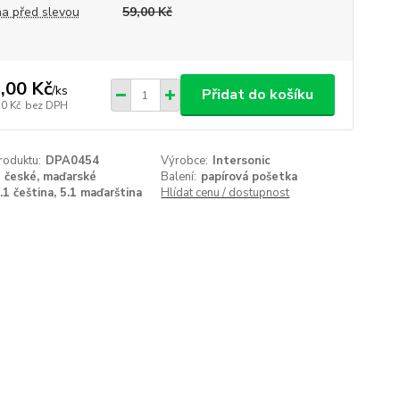
a před slevou
59,00 Kč
,00 Kč
/
ks
Přidat do košíku
50 Kč
bez DPH
roduktu:
DPA0454
Výrobce:
Intersonic
české, maďarské
Balení:
papírová pošetka
.1 čeština, 5.1 maďarština
Hlídat cenu / dostupnost