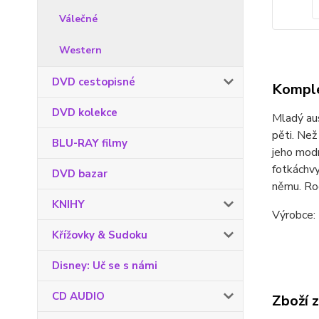
Válečné
Western
DVD cestopisné
Komple
DVD kolekce
Mladý aus
pěti. Než
BLU-RAY filmy
jeho modr
fotkáchvy
DVD bazar
němu. Rod
KNIHY
Výrobce: 
Křížovky & Sudoku
Disney: Uč se s námi
CD AUDIO
Zboží 