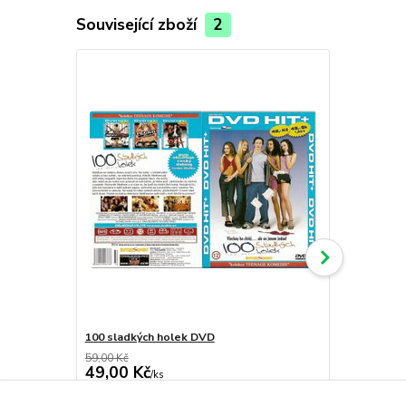
Související zboží
2
100 sladkých holek DVD
Vše o orga
59,00 Kč
49,00 Kč
49,00 Kč
49,00 Kč
/
ks
skladem
40,50 Kč
bez DPH
40,50 Kč
bez