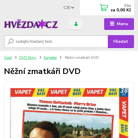
0
ks
CZK
za
0,00 Kč
Menu
Hledat
Úvod
DVD filmy
Komedie
Něžní zmatkáři DVD
Něžní zmatkáři DVD