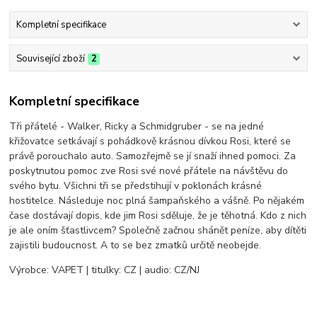
Kompletní specifikace
Související zboží
2
Kompletní specifikace
Tři přátelé - Walker, Ricky a Schmidgruber - se na jedné
křižovatce setkávají s pohádkově krásnou dívkou Rosi, které se
právě porouchalo auto. Samozřejmě se jí snaží ihned pomoci. Za
poskytnutou pomoc zve Rosi své nové přátele na návštěvu do
svého bytu. Všichni tři se předstihují v poklonách krásné
hostitelce. Následuje noc plná šampaňského a vášně. Po nějakém
čase dostávají dopis, kde jim Rosi sděluje, že je těhotná. Kdo z nich
je ale oním šťastlivcem? Společně začnou shánět peníze, aby dítěti
zajistili budoucnost. A to se bez zmatků určitě neobejde.
Výrobce: VAPET | titulky: CZ | audio: CZ/NJ