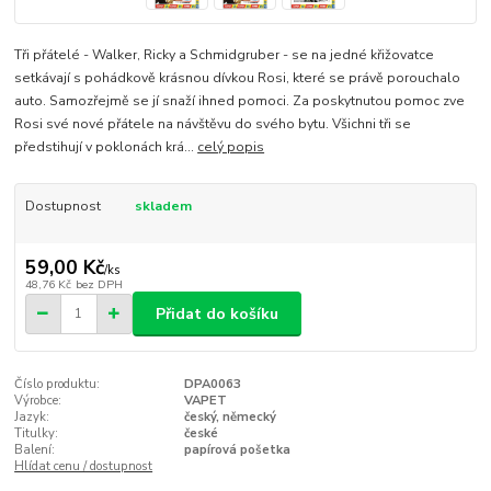
Tři přátelé - Walker, Ricky a Schmidgruber - se na jedné křižovatce
setkávají s pohádkově krásnou dívkou Rosi, které se právě porouchalo
auto. Samozřejmě se jí snaží ihned pomoci. Za poskytnutou pomoc zve
Rosi své nové přátele na návštěvu do svého bytu. Všichni tři se
předstihují v poklonách krá...
celý popis
Dostupnost
skladem
59,00 Kč
/
ks
48,76 Kč
bez DPH
Přidat do košíku
Číslo produktu:
DPA0063
Výrobce:
VAPET
Jazyk:
český, německý
Titulky:
české
Balení:
papírová pošetka
Hlídat cenu / dostupnost