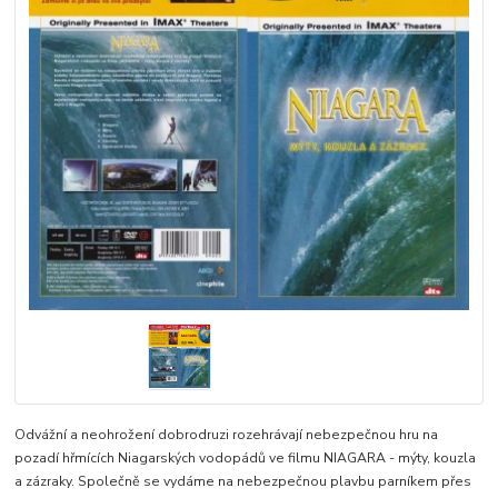
Odvážní a neohrožení dobrodruzi rozehrávají nebezpečnou hru na
pozadí hřmících Niagarských vodopádů ve filmu NIAGARA - mýty, kouzla
a zázraky. Společně se vydáme na nebezpečnou plavbu parníkem přes