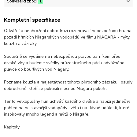
Související zboží
1
Kompletní specifikace
Odvážní a neohrožení dobrodruzi rozehrávají nebezpečnou hru na
pozadí hřmících Niagarských vodopádů ve filmu NIAGARA - mýty,
kouzla a zázraky.
Společně se vydáme na nebezpečnou plavbu parníkem přes
divoké víry a budeme svědky hrůzostrašného pádu odvážného
plavce do bouřlivých vod Niagary.
Poznáme kouzla a majestátnost tohoto přírodního zázraku i osudy
dobrodruhů, kteří se pokusili mocnou Niagaru pokořit.
Tento velkoplošný film uchvátí každého diváka a nabízí jedinečný
pohled na nejslavnější vodopády světa i na dávné události, které
inspirovaly mnoho legend a mýtů o Niagaře.
Kapitoly: