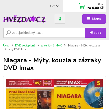
0
ks
CZK
za
0,00 Kč
Menu
Hledat
Úvod
DVD cestopisné
edice filmů IMAX
Niagara - Mýty, kouzla a
zázraky DVD Imax
Niagara - Mýty, kouzla a zázraky
DVD Imax