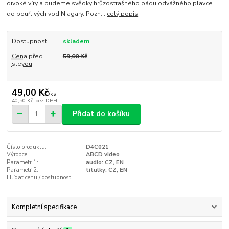
divoké víry a budeme svědky hrůzostrašného pádu odvážného plavce
do bouřlivých vod Niagary. Pozn...
celý popis
Dostupnost
skladem
Cena před
59,00 Kč
slevou
49,00 Kč
/
ks
40,50 Kč
bez DPH
Přidat do košíku
Číslo produktu:
D4C021
Výrobce:
ABCD video
Parametr 1:
audio: CZ, EN
Parametr 2:
titulky: CZ, EN
Hlídat cenu / dostupnost
Kompletní specifikace