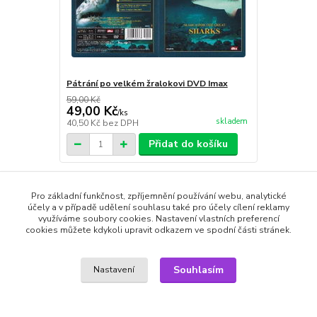
Pátrání po velkém žralokovi DVD Imax
59,00 Kč
49,00 Kč
/
ks
skladem
40,50 Kč
bez DPH
Přidat do košíku
Pro základní funkčnost, zpříjemnění používání webu, analytické
Zboží zařazeno v kategoriích
účely a v případě udělení souhlasu také pro účely cílení reklamy
využíváme soubory cookies. Nastavení vlastních preferencí
cookies můžete kdykoli upravit odkazem ve spodní části stránek.
DVD cestopisné
edice filmů IMAX
Souhlasím
Nastavení