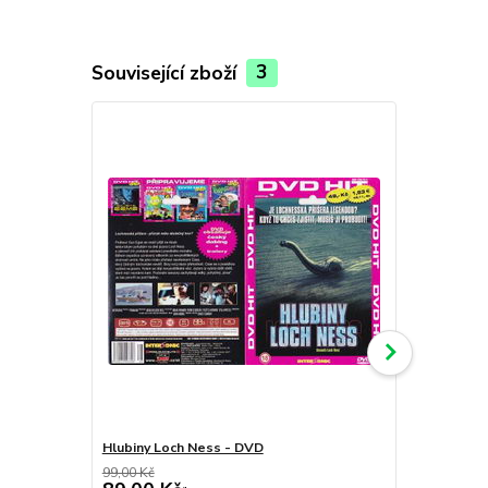
Související zboží
3
Hlubiny Loch Ness - DVD
5. dimenze,
99,00 Kč
199,00 Kč