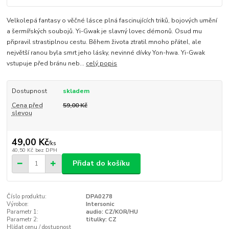
Velkolepá fantasy o věčné lásce plná fascinujících triků, bojových umění
a šermířských soubojů. Yi-Gwak je slavný lovec démonů. Osud mu
připravil strastiplnou cestu. Během života ztratil mnoho přátel, ale
největší ranou byla smrt jeho lásky, nevinné dívky Yon-hwa. Yi-Gwak
vstupuje před bránu neb...
celý popis
Dostupnost
skladem
Cena před
59,00 Kč
slevou
49,00 Kč
/
ks
40,50 Kč
bez DPH
Přidat do košíku
Číslo produktu:
DPA0278
Výrobce:
Intersonic
Parametr 1:
audio: CZ/KOR/HU
Parametr 2:
titulky: CZ
Hlídat cenu / dostupnost