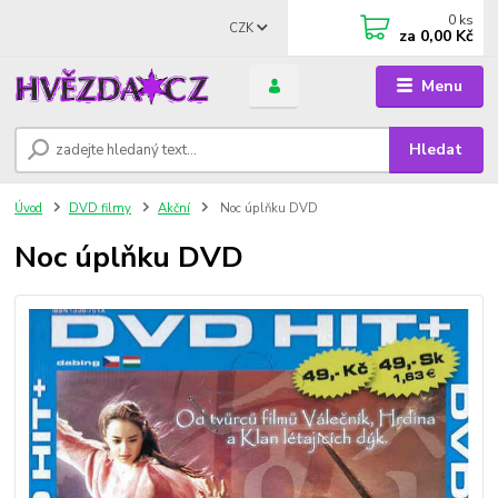
0
ks
CZK
za
0,00 Kč
Menu
Hledat
Úvod
DVD filmy
Akční
Noc úplňku DVD
Noc úplňku DVD