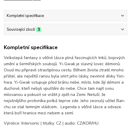
Kompletní specifikace
Související zboží
3
Kompletní specifikace
Velkolepá fantasy o věčné lásce plná fascinujících triků, bojových
umění a šermířských soubojů. Yi-Gwak je slavný lovec démonů.
Osud mu připravil strastiplnou cestu. Během života ztratil mnoho
přátel, ale největší ranou byla smrt jeho lásky, nevinné dívky Yon-
hwa. Yi-Gwak vstupuje před bránu nebe, místo, kde žijí démoni a
duchové, kteří nebyli vpuštěni do nebe. Chce tam najít svou
milovanou a pokusit se vrátit ji zpět na Zemi. Netuší, že
nejsilnějšího protivníka potká teprve zde. Jeho zesnulý učitel Ban-
chu se stal temným vládcem… Legenda o věčné lásce a odvaze,
která boří hranice mezi nebem a zemí.
Výrobce: Intersonic | titulky: CZ | audio: CZ/KOR/HU