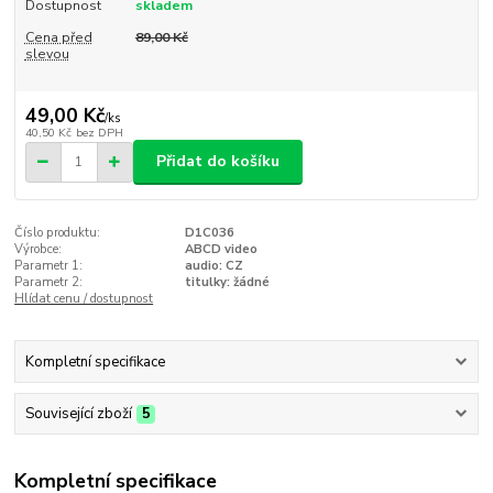
Dostupnost
skladem
Cena před
89,00 Kč
slevou
49,00 Kč
/
ks
40,50 Kč
bez DPH
Přidat do košíku
Číslo produktu:
D1C036
Výrobce:
ABCD video
Parametr 1:
audio: CZ
Parametr 2:
titulky: žádné
Hlídat cenu / dostupnost
Kompletní specifikace
Související zboží
5
Kompletní specifikace