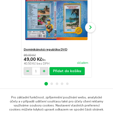
Dominikánská republika DVD
Amazonka D
89,00 Kč
89,00 Kč
49,00 Kč
49,00 Kč
/
ks
skladem
40,50 Kč
bez DPH
40,50 Kč
bez
Přidat do košíku
Pro základní funkčnost, zpříjemnění používání webu, analytické
Zboží zařazeno v kategoriích
účely a v případě udělení souhlasu také pro účely cílení reklamy
využíváme soubory cookies. Nastavení vlastních preferencí
cookies můžete kdykoli upravit odkazem ve spodní části stránek.
DVD cestopisné