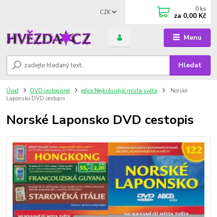
0
ks
CZK
za
0,00 Kč
Menu
Hledat
Úvod
DVD cestopisné
edice Nejkrásnější místa světa
Norské
Laponsko DVD cestopis
Norské Laponsko DVD cestopis