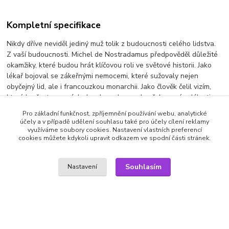
Kompletní specifikace
Nikdy dříve neviděl jediný muž tolik z budoucnosti celého lidstva.
Z vaší budoucnosti. Michel de Nostradamus předpověděl důležité
okamžiky, které budou hrát klíčovou roli ve světové historii. Jako
lékař bojoval se zákeřnými nemocemi, které sužovaly nejen
obyčejný lid, ale i francouzkou monarchii. Jako člověk čelil vizím,
které ho často pronásledovaly a ukazovaly přelomové události,
jimž budou vystaveny generace v nadcházejících stoletích. Nyní
Pro základní funkčnost, zpříjemnění používání webu, analytické
máme možnost nahlédnout do života tohoto vyjímečného muže a
účely a v případě udělení souhlasu také pro účely cílení reklamy
seznámit se s jeho fascinující činností.
využíváme soubory cookies. Nastavení vlastních preferencí
cookies můžete kdykoli upravit odkazem ve spodní části stránek.
Výrobce: Zorreti | audio: CZ
Souhlasím
Nastavení
Zboží zařazeno v kategoriích
DVD filmy
Dokumenty