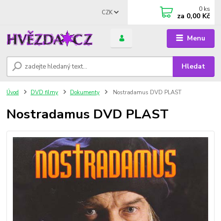
0
ks
CZK
za
0,00 Kč
Menu
Hledat
Úvod
DVD filmy
Dokumenty
Nostradamus DVD PLAST
Nostradamus DVD PLAST