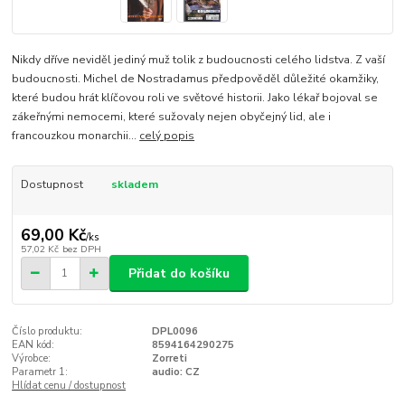
Nikdy dříve neviděl jediný muž tolik z budoucnosti celého lidstva. Z vaší
budoucnosti. Michel de Nostradamus předpověděl důležité okamžiky,
které budou hrát klíčovou roli ve světové historii. Jako lékař bojoval se
zákeřnými nemocemi, které sužovaly nejen obyčejný lid, ale i
francouzkou monarchii...
celý popis
Dostupnost
skladem
69,00 Kč
/
ks
57,02 Kč
bez DPH
Přidat do košíku
Číslo produktu:
DPL0096
EAN kód:
8594164290275
Výrobce:
Zorreti
Parametr 1:
audio: CZ
Hlídat cenu / dostupnost