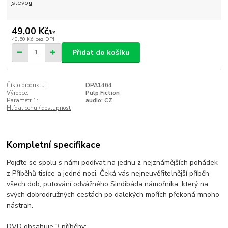
slevou
49,00 Kč
/
ks
40,50 Kč
bez DPH
Přidat do košíku
Číslo produktu:
DPA1464
Výrobce:
Pulp Fiction
Parametr 1:
audio: CZ
Hlídat cenu / dostupnost
Kompletní specifikace
Pojďte se spolu s námi podívat na jednu z nejznámějších pohádek
z Příběhů tisíce a jedné noci. Čeká vás nejneuvěřitelnější příběh
všech dob, putování odvážného Sindibáda námořníka, který na
svých dobrodružných cestách po dalekých mořích překoná mnoho
nástrah.
DVD obsahuje 3 příběhy: