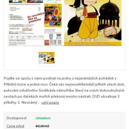
Pojďte se spolu s námi podívat na jednu z nejznámějších pohádek z
Příběhů tisíce a jedné noci. Čeká vás nejneuvěřitelnější příběh všech dob,
putování odvážného Sindibáda námořníka, který na svých dobrodružných
cestách po dalekých mořích překoná mnoho nástrah. DVD obsahuje 3
příběhy: 1. Neznámý ...
celý popis
Dostupnost
skladem
Cena před
60,00 Kč