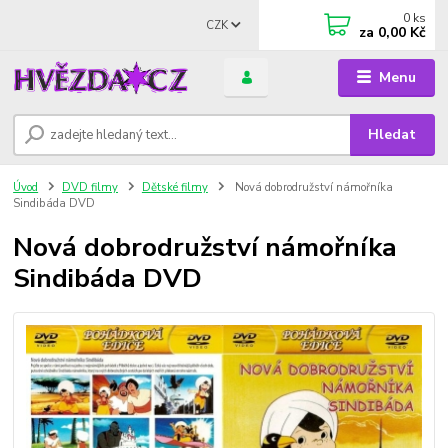
0
ks
CZK
za
0,00 Kč
Menu
Hledat
Úvod
DVD filmy
Dětské filmy
Nová dobrodružství námořníka
Sindibáda DVD
Nová dobrodružství námořníka
Sindibáda DVD