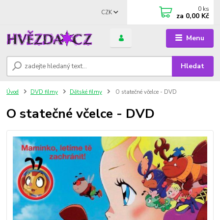
0
ks
CZK
za
0,00 Kč
Menu
Hledat
Úvod
DVD filmy
Dětské filmy
O statečné včelce - DVD
O statečné včelce - DVD