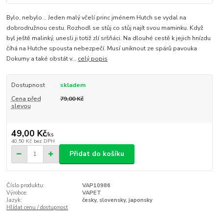
Bylo, nebylo... Jeden malý včelí princ jménem Hutch se vydal na
dobrodružnou cestu. Rozhodl se stůj co stůj najít svou maminku. Když
byl ještě malinký, unesli ji totiž zlí sršňáci. Na dlouhé cestě k jejich hnízdu
číhá na Hutche spousta nebezpečí. Musí uniknout ze spárů pavouka
Dokumy a také obstát v...
celý popis
Dostupnost
skladem
Cena před
79,00 Kč
slevou
49,00 Kč
/
ks
40,50 Kč
bez DPH
Přidat do košíku
Číslo produktu:
VAP10986
Výrobce:
VAPET
Jazyk:
česky, slovensky, japonsky
Hlídat cenu / dostupnost