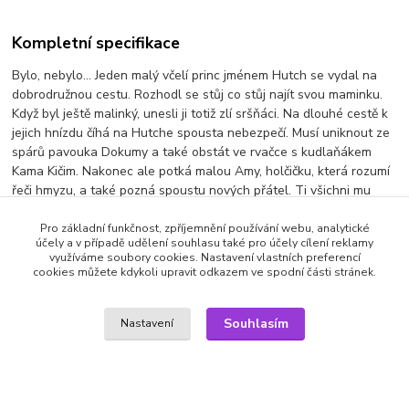
Kompletní specifikace
Bylo, nebylo... Jeden malý včelí princ jménem Hutch se vydal na
dobrodružnou cestu. Rozhodl se stůj co stůj najít svou maminku.
Když byl ještě malinký, unesli ji totiž zlí sršňáci. Na dlouhé cestě k
jejich hnízdu číhá na Hutche spousta nebezpečí. Musí uniknout ze
spárů pavouka Dokumy a také obstát ve rvačce s kudlaňákem
Kama Kičim. Nakonec ale potká malou Amy, holčičku, která rozumí
řeči hmyzu, a také pozná spoustu nových přátel. Ti všichni mu
pomohou, aby se s maminkou opět shledal.produkce: Tatsunoko
Production/The Great Adventure of Hutch2010
Pro základní funkčnost, zpříjemnění používání webu, analytické
účely a v případě udělení souhlasu také pro účely cílení reklamy
využíváme soubory cookies. Nastavení vlastních preferencí
Výrobce: VAPET | Jazyk: česky, slovensky, japonsky
cookies můžete kdykoli upravit odkazem ve spodní části stránek.
Souhlasím
Nastavení
Zboží zařazeno v kategoriích
DVD filmy
Dětské filmy