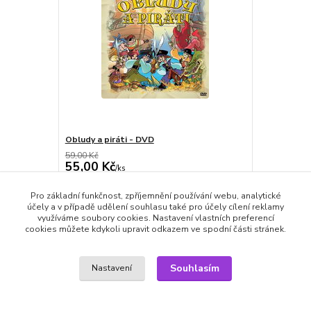
Obludy a piráti - DVD
59,00 Kč
55,00 Kč
/
ks
skladem
45,45 Kč
bez DPH
Pro základní funkčnost, zpříjemnění používání webu, analytické
Přidat do košíku
účely a v případě udělení souhlasu také pro účely cílení reklamy
využíváme soubory cookies. Nastavení vlastních preferencí
cookies můžete kdykoli upravit odkazem ve spodní části stránek.
Zboží zařazeno v kategoriích
Souhlasím
Nastavení
DVD filmy
Dětské filmy