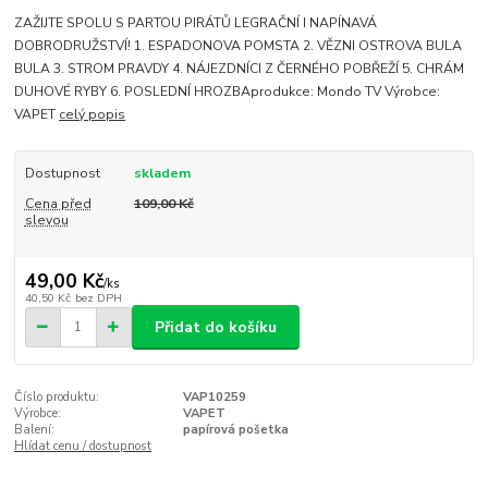
ZAŽIJTE SPOLU S PARTOU PIRÁTŮ LEGRAČNÍ I NAPÍNAVÁ
DOBRODRUŽSTVÍ! 1. ESPADONOVA POMSTA 2. VĚZNI OSTROVA BULA
BULA 3. STROM PRAVDY 4. NÁJEZDNÍCI Z ČERNÉHO POBŘEŽÍ 5. CHRÁM
DUHOVÉ RYBY 6. POSLEDNÍ HROZBAprodukce: Mondo TV Výrobce:
VAPET
celý popis
Dostupnost
skladem
Cena před
109,00 Kč
slevou
49,00 Kč
/
ks
40,50 Kč
bez DPH
Přidat do košíku
Číslo produktu:
VAP10259
Výrobce:
VAPET
Balení:
papírová pošetka
Hlídat cenu / dostupnost