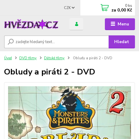
0
ks
CZK
za
0,00 Kč
Menu
Hledat
Úvod
DVD filmy
Dětské filmy
Obludy a piráti 2 - DVD
Obludy a piráti 2 - DVD