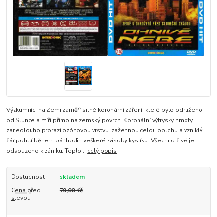
Výzkumníci na Zemi zaměří silné koronární záření, které bylo odraženo
od Slunce a míří přímo na zemský povrch. Koronální výtrysky hmoty
zanedlouho prorazí ozónovou vrstvu, zažehnou celou oblohu a vzniklý
žár pohltí během pár hodin veškeré zásoby kyslíku. Všechno živé je
odsouzeno k zániku. Teplo...
celý popis
Dostupnost
skladem
Cena před
79,00 Kč
slevou