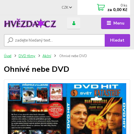
0
ks
CZK
za
0,00 Kč
Menu
Hledat
Úvod
DVD filmy
Akční
Ohnivé nebe DVD
Ohnivé nebe DVD