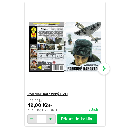
Podruhé narozený DVD
Torpédové 
109,00 Kč
99,00 Kč
49,00 Kč
59,00 Kč
/
ks
skladem
40,50 Kč
bez DPH
48,76 Kč
bez
Přidat do košíku