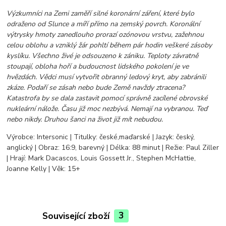
Výzkumníci na Zemi zaměří silné koronární záření, které bylo
odraženo od Slunce a míří přímo na zemský povrch. Koronální
výtrysky hmoty zanedlouho prorazí ozónovou vrstvu, zažehnou
celou oblohu a vzniklý žár pohltí během pár hodin veškeré zásoby
kyslíku. Všechno živé je odsouzeno k zániku. Teploty závratně
stoupají, obloha hoří a budoucnost lidského pokolení je ve
hvězdách. Vědci musí vytvořit obranný ledový kryt, aby zabránili
zkáze. Podaří se zásah nebo bude Země navždy ztracena?
Katastrofa by se dala zastavit pomocí správně zacílené obrovské
nukleární nálože. Času již moc nezbývá. Nemají na vybranou. Teď
nebo nikdy. Druhou šanci na život již mít nebudou.
Výrobce: Intersonic | Titulky: české,maďarské | Jazyk: český,
anglický | Obraz: 16:9, barevný | Délka: 88 minut | Režie: Paul Ziller
| Hrají: Mark Dacascos, Louis Gossett Jr., Stephen McHattie,
Joanne Kelly | Věk: 15+
Související zboží
3