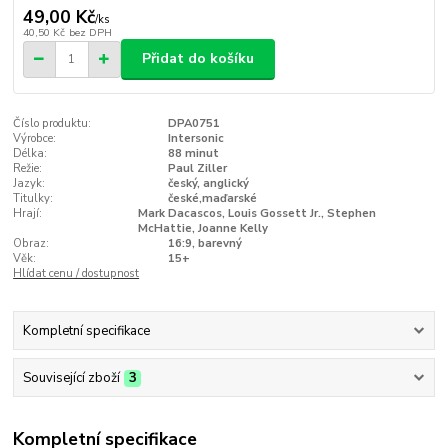
49,00 Kč
/
ks
40,50 Kč
bez DPH
Přidat do košíku
Číslo produktu:
DPA0751
Výrobce:
Intersonic
Délka:
88 minut
Režie:
Paul Ziller
Jazyk:
český, anglický
Titulky:
české,maďarské
Hrají:
Mark Dacascos, Louis Gossett Jr., Stephen
McHattie, Joanne Kelly
Obraz:
16:9, barevný
Věk:
15+
Hlídat cenu / dostupnost
Kompletní specifikace
Související zboží
3
Kompletní specifikace