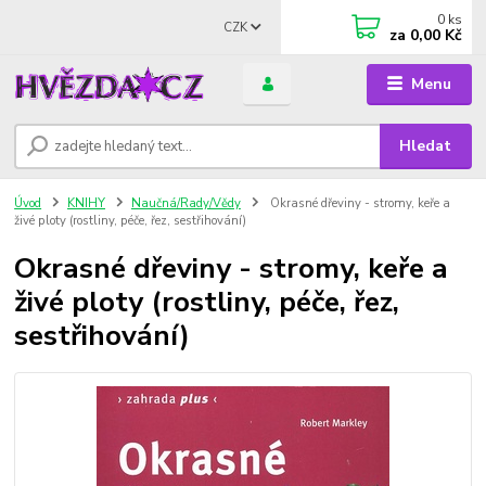
0
ks
CZK
za
0,00 Kč
Menu
Hledat
Úvod
KNIHY
Naučná/Rady/Vědy
Okrasné dřeviny - stromy, keře a
živé ploty (rostliny, péče, řez, sestřihování)
Okrasné dřeviny - stromy, keře a
živé ploty (rostliny, péče, řez,
sestřihování)