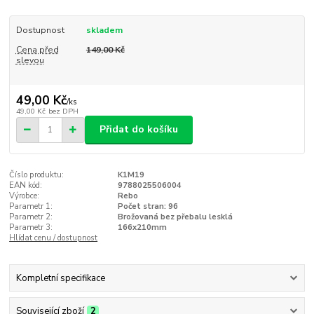
Dostupnost
skladem
Cena před
149,00 Kč
slevou
49,00 Kč
/
ks
49,00 Kč
bez DPH
Přidat do košíku
Číslo produktu:
K1M19
EAN kód:
9788025506004
Výrobce:
Rebo
Parametr 1:
Počet stran: 96
Parametr 2:
Brožovaná bez přebalu lesklá
Parametr 3:
166x210mm
Hlídat cenu / dostupnost
Kompletní specifikace
Související zboží
2