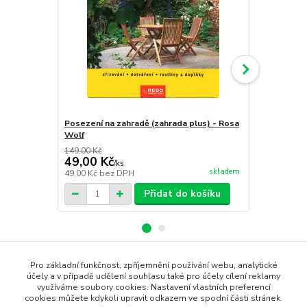
Posezení na zahradě (zahrada plus) - Rosa
Orchideje (z
Wolf
149,00 Kč
149,00 Kč
49,00 Kč
49,00 Kč
/
ks
skladem
49,00 Kč
bez DPH
49,00 Kč
bez
Přidat do košíku
Pro základní funkčnost, zpříjemnění používání webu, analytické
Zboží zařazeno v kategoriích
účely a v případě udělení souhlasu také pro účely cílení reklamy
využíváme soubory cookies. Nastavení vlastních preferencí
cookies můžete kdykoli upravit odkazem ve spodní části stránek.
KNIHY