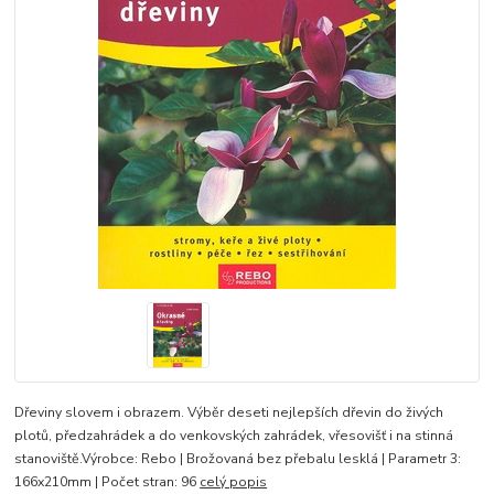
Dřeviny slovem i obrazem. Výběr deseti nejlepších dřevin do živých
plotů, předzahrádek a do venkovských zahrádek, vřesovišť i na stinná
stanoviště.Výrobce: Rebo | Brožovaná bez přebalu lesklá | Parametr 3:
166x210mm | Počet stran: 96
celý popis