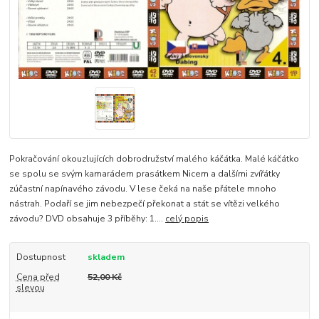
Pokračování okouzlujících dobrodružství malého káčátka. Malé káčátko
se spolu se svým kamarádem prasátkem Nicem a dalšími zvířátky
zúčastní napínavého závodu. V lese čeká na naše přátele mnoho
nástrah. Podaří se jim nebezpečí překonat a stát se vítězi velkého
závodu? DVD obsahuje 3 příběhy: 1....
celý popis
Dostupnost
skladem
Cena před
52,00 Kč
slevou