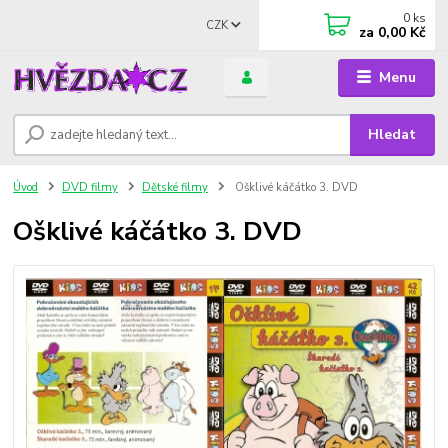
0
ks
CZK
za
0,00 Kč
Menu
Hledat
Úvod
DVD filmy
Dětské filmy
Ošklivé káčátko 3. DVD
Ošklivé káčátko 3. DVD