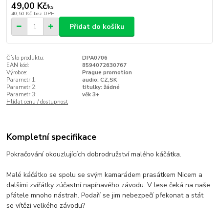
49,00 Kč
/
ks
40,50 Kč
bez DPH
Přidat do košíku
Číslo produktu:
DPA0706
EAN kód:
8594072630767
Výrobce:
Prague promotion
Parametr 1:
audio: CZ,SK
Parametr 2:
titulky: žádné
Parametr 3:
věk 3+
Hlídat cenu / dostupnost
Kompletní specifikace
Pokračování okouzlujících dobrodružství malého káčátka.
Malé káčátko se spolu se svým kamarádem prasátkem Nicem a
dalšími zvířátky zúčastní napínavého závodu. V lese čeká na naše
přátele mnoho nástrah. Podaří se jim nebezpečí překonat a stát
se vítězi velkého závodu?