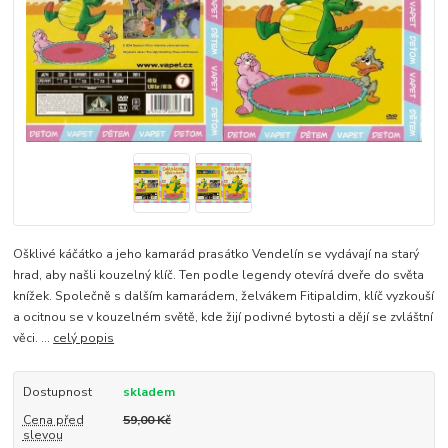
Ošklivé káčátko a jeho kamarád prasátko Vendelín se vydávají na starý
hrad, aby našli kouzelný klíč. Ten podle legendy otevírá dveře do světa
knížek. Společně s dalším kamarádem, želvákem Fitipaldim, klíč vyzkouší
a ocitnou se v kouzelném světě, kde žijí podivné bytosti a dějí se zvláštní
věci. ...
celý popis
Dostupnost
skladem
Cena před
59,00 Kč
slevou