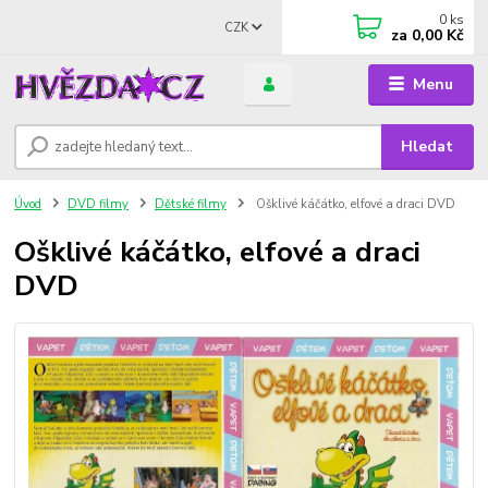
0
ks
CZK
za
0,00 Kč
Menu
Hledat
Úvod
DVD filmy
Dětské filmy
Ošklivé káčátko, elfové a draci DVD
Ošklivé káčátko, elfové a draci
DVD