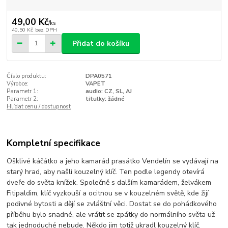
49,00 Kč
/
ks
40,50 Kč
bez DPH
Přidat do košíku
Číslo produktu:
DPA0571
Výrobce:
VAPET
Parametr 1:
audio: CZ, SL, AJ
Parametr 2:
titulky: žádné
Hlídat cenu / dostupnost
Kompletní specifikace
Ošklivé káčátko a jeho kamarád prasátko Vendelín se vydávají na
starý hrad, aby našli kouzelný klíč. Ten podle legendy otevírá
dveře do světa knížek. Společně s dalším kamarádem, želvákem
Fitipaldim, klíč vyzkouší a ocitnou se v kouzelném světě, kde žijí
podivné bytosti a dějí se zvláštní věci. Dostat se do pohádkového
příběhu bylo snadné, ale vrátit se zpátky do normálního světa už
tak jednoduché nebude. Někdo jim totiž ukradl kouzelný klíč.