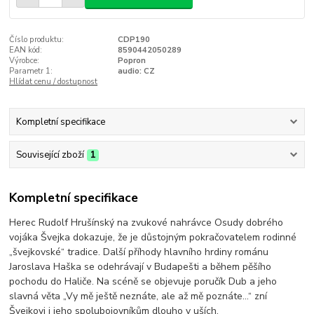
Číslo produktu:
CDP190
EAN kód:
8590442050289
Výrobce:
Popron
Parametr 1:
audio: CZ
Hlídat cenu / dostupnost
Kompletní specifikace
Související zboží
1
Kompletní specifikace
Herec Rudolf Hrušínský na zvukové nahrávce Osudy dobrého
vojáka Švejka dokazuje, že je důstojným pokračovatelem rodinné
„švejkovské“ tradice. Další příhody hlavního hrdiny románu
Jaroslava Haška se odehrávají v Budapešti a během pěšího
pochodu do Haliče. Na scéně se objevuje poručík Dub a jeho
slavná věta „Vy mě ještě neznáte, ale až mě poznáte...“ zní
Švejkovi i jeho spolubojovníkům dlouho v uších.