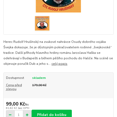
Herec Rudolf Hrušínský na zvukové nahrávce Osudy dobrého vojáka
Švejka dokazuje, že je důstojným pokračovatelem rodinné „švejkovské“
tradice. Další příhody hlavního hrdiny románu Jaroslava Haška se
odehrávají v Budapešti a během pěšího pochodu do Haliče. Na scéně se
objevuje poručík Dub a jeho s...
celý popis
Dostupnost
skladem
Cena před
179,00 Kč
slevou
99,00 Kč
/
ks
81,82 Kč
bez DPH
Přidat do košíku