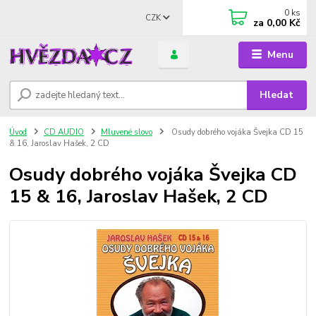
0
ks
CZK
za
0,00 Kč
Menu
Hledat
Úvod
CD AUDIO
Mluvené slovo
Osudy dobrého vojáka Švejka CD 15
& 16, Jaroslav Hašek, 2 CD
Osudy dobrého vojáka Švejka CD
15 & 16, Jaroslav Hašek, 2 CD