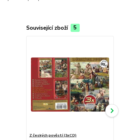
Související zboží
5
Z českých pověstí (3xCD)
Jarda Šterc