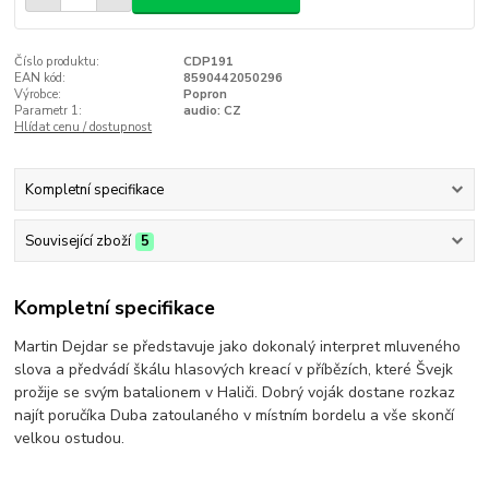
Číslo produktu:
CDP191
EAN kód:
8590442050296
Výrobce:
Popron
Parametr 1:
audio: CZ
Hlídat cenu / dostupnost
Kompletní specifikace
Související zboží
5
Kompletní specifikace
Martin Dejdar se představuje jako dokonalý interpret mluveného
slova a předvádí škálu hlasových kreací v příbězích, které Švejk
prožije se svým batalionem v Haliči. Dobrý voják dostane rozkaz
najít poručíka Duba zatoulaného v místním bordelu a vše skončí
velkou ostudou.