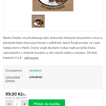
Martin Dejdar se představuje jako dokonalý interpret mluveného slova a
předvádí škálu hlasových kreací v příbězích, které Švejk prožije se svým
batalionem v Haliči. Dobrý voják dostane rozkaz najít poručíka Duba
zatoulaného v místním bordelu a vše skončí velkou ostudou. Díl třetí:
kapitola 3 a 4...
celý popis
Dostupnost
skladem
Cena před
179,00 Kč
slevou
99,00 Kč
/
ks
81,82 Kč
bez DPH
Přidat do košíku