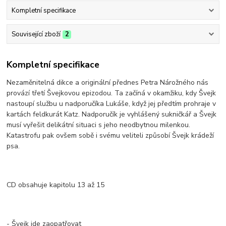
Kompletní specifikace
Související zboží
2
Kompletní specifikace
Nezaměnitelná dikce a originální přednes Petra Nárožného nás
provází třetí Švejkovou epizodou. Ta začíná v okamžiku, kdy Švejk
nastoupí službu u nadporučíka Lukáše, když jej předtím prohraje v
kartách feldkurát Katz. Nadporučík je vyhlášený sukničkář a Švejk
musí vyřešit delikátní situaci s jeho neodbytnou milenkou.
Katastrofu pak ovšem sobě i svému veliteli způsobí Švejk krádeží
psa.
CD obsahuje kapitolu 13 až 15
- Švejk jde zaopatřovat