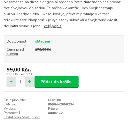
Nezaměnitelná dikce a originální přednes Petra Nárožného nás provází
třetí Švejkovou epizodou. Ta začíná v okamžiku, kdy Švejk nastoupí
službu u nadporučíka Lukáše, když jej předtím prohraje v kartách
feldkurát Katz. Nadporučík je vyhlášený sukničkář a Švejk musí vyřešit
delikátní situaci s jeho...
celý popis
Dostupnost
skladem
Cena před
179,00 Kč
slevou
99,00 Kč
/
ks
81,82 Kč
bez DPH
Přidat do košíku
Číslo produktu:
CDP186
EAN kód:
8590442050234
Výrobce:
Popron
Parametr 1:
audio: CZ
Hlídat cenu / dostupnost