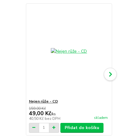
Nejen růže - CD
Směšné lásk
159,00 Kč
149,00 Kč
49,00 Kč
69,00 Kč
/
ks
skladem
40,50 Kč
bez DPH
57,02 Kč
bez
Přidat do košíku