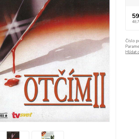
59
48,
Číslo p
Paramet
Hlídat 