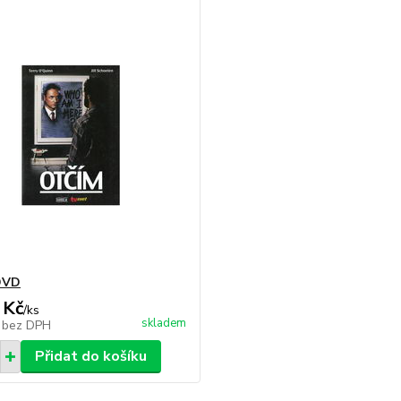
DVD
 Kč
/
ks
skladem
č
bez DPH
Přidat do košíku