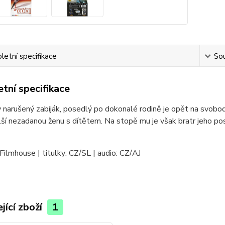
etní specifikace
Sou
tní specifikace
 narušený zabiják, posedlý po dokonalé rodině je opět na svobo
alší nezadanou ženu s dítětem. Na stopě mu je však bratr jeho pos
Filmhouse | titulky: CZ/SL | audio: CZ/AJ
jící zboží
1