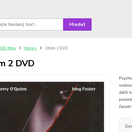
.
Hledat
VD filmy
Horory
Otčím 2 DVD
ím 2 DVD
Psychi
svobod
další 
posledn
časem.V
Dos