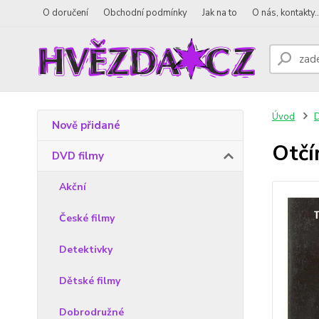
O doručení
Obchodní podmínky
Jak na to
O nás, kontakty..
Úvod
D
Nově přidané
Otč
DVD filmy
Akční
České filmy
Detektivky
Dětské filmy
Dobrodružné