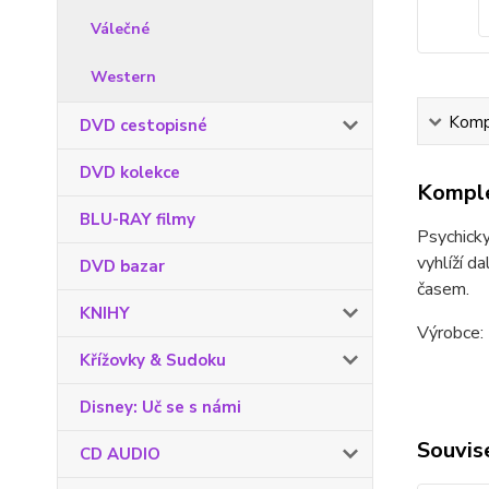
Válečné
Western
Kompl
DVD cestopisné
DVD kolekce
Komple
BLU-RAY filmy
Psychicky
vyhlíží d
DVD bazar
časem.
KNIHY
Výrobce: 
Křížovky & Sudoku
Disney: Uč se s námi
Souvise
CD AUDIO