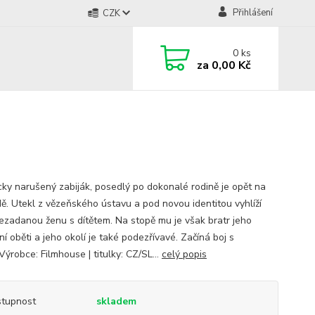
Přihlášení
CZK
0
ks
za
0,00 Kč
cky narušený zabiják, posedlý po dokonalé rodině je opět na
ě. Utekl z vězeňského ústavu a pod novou identitou vyhlíží
nezadanou ženu s dítětem. Na stopě mu je však bratr jeho
í oběti a jeho okolí je také podezřívavé. Začíná boj s
ýrobce: Filmhouse | titulky: CZ/SL...
celý popis
tupnost
skladem