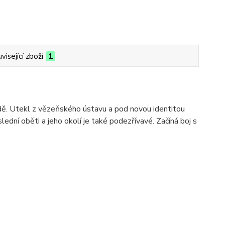
visející zboží
1
dě. Utekl z vězeňského ústavu a pod novou identitou
lední oběti a jeho okolí je také podezřívavé. Začíná boj s