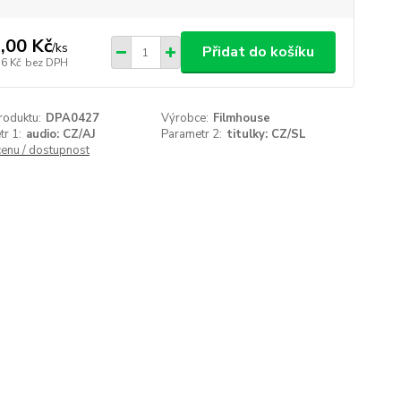
,00 Kč
/
ks
Přidat do košíku
76 Kč
bez DPH
roduktu:
DPA0427
Výrobce:
Filmhouse
r 1:
audio: CZ/AJ
Parametr 2:
titulky: CZ/SL
cenu / dostupnost