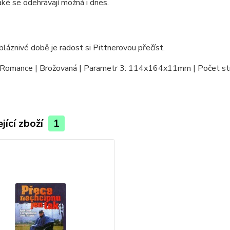
aké se odehrávají možná i dnes.
bláznivé době je radost si Pittnerovou přečíst.
 Romance | Brožovaná | Parametr 3: 114x164x11mm | Počet st
jící zboží
1