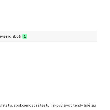
visející zboží
1
falství, spokojenost i štěstí. Takový život tehdy lidé žili.