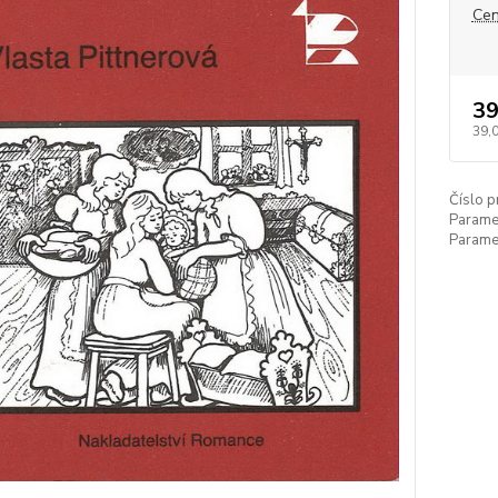
Cen
39
39,
Číslo p
Paramet
Paramet