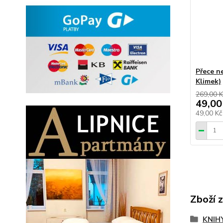
Přece n
Klimek)
269,00 K
49,00
49,00 K
Zboží 
KNIH