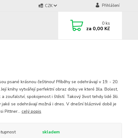
Přihlášení
CZK
0
ks
za
0,00 Kč
jsou psané krásnou češtinou! Příběhy se odehrávají v 19. - 20.
. Její knihy vytvářejí perfektní obraz doby ve které žila. Bolest,
a zoufalství, spokojenost i štěstí. Takový život tehdy lidé žili.
y jaké se odehrávají možná i dnes. V dnešní bláznivé době je
si Pittner...
celý popis
tupnost
skladem