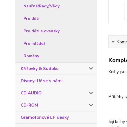
Naučná/Rady/Vědy
Pro děti
Pro děti slovensky
Kompl
Pro mládež
Romány
Komple
Křížovky & Sudoku
Knihy jso
Disney: Uč se s námi
CD AUDIO
Příběhy s
CD-ROM
Gramofonové LP desky
Její knih