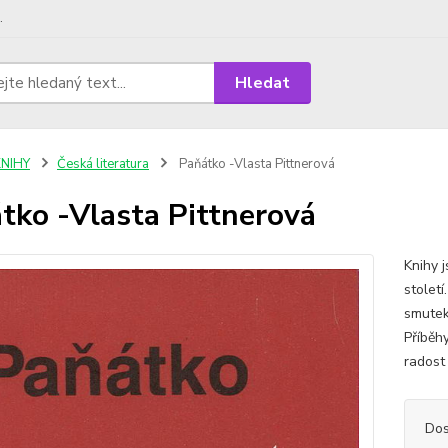
.
Hledat
KNIHY
Česká literatura
Paňátko -Vlasta Pittnerová
tko -Vlasta Pittnerová
Knihy 
století
smutek 
Příběh
radost 
Dos