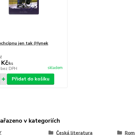
echcípnu jen tak (Hynek
č
 Kč
/
ks
skladem
č
bez DPH
Přidat do košíku
zařazeno v kategoriích
Y
Česká literatura
Rom