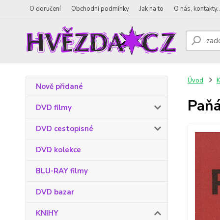
O doručení
Obchodní podmínky
Jak na to
O nás, kontakty..
Úvod
Nově přidané
Paňá
DVD filmy
DVD cestopisné
DVD kolekce
BLU-RAY filmy
DVD bazar
KNIHY