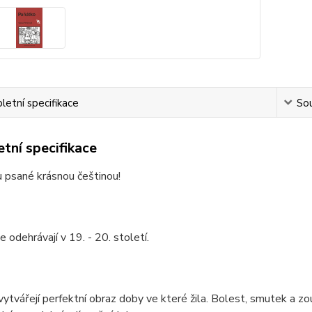
etní specifikace
Sou
tní specifikace
u psané krásnou češtinou!
e odehrávají v 19. - 20. století.
y vytvářejí perfektní obraz doby ve které žila. Bolest, smutek a zou