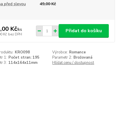
a před slevou
49,00 Kč
,00 Kč
/
ks
Přidat do košíku
00 Kč
bez DPH
roduktu:
KRO098
Výrobce:
Romance
r 1:
Počet stran: 195
Parametr 2:
Brožovaná
r 3:
114x164x11mm
Hlídat cenu / dostupnost