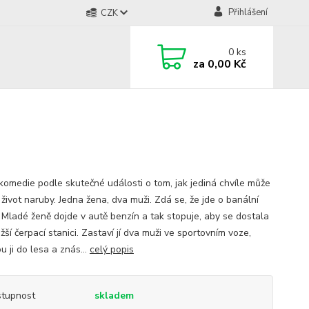
Přihlášení
CZK
0
ks
za
0,00 Kč
komedie podle skutečné události o tom, jak jediná chvíle může
 život naruby. Jedna žena, dva muži. Zdá se, že jde o banální
. Mladé ženě dojde v autě benzín a tak stopuje, aby se dostala
ižší čerpací stanici. Zastaví jí dva muži ve sportovním voze,
 ji do lesa a znás...
celý popis
tupnost
skladem