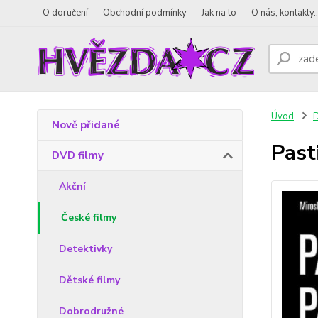
O doručení
Obchodní podmínky
Jak na to
O nás, kontakty..
Úvod
D
Nově přidané
Past
DVD filmy
Akční
České filmy
Detektivky
Dětské filmy
Dobrodružné