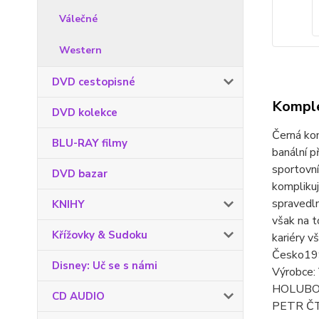
Válečné
Western
DVD cestopisné
Komple
DVD kolekce
Černá kom
BLU-RAY filmy
banální p
sportovní
DVD bazar
komplikuj
spravedln
KNIHY
však na t
Křížovky & Sudoku
kariéry vš
Česko1
Disney: Uč se s námi
Výrobce
HOLUBOV
CD AUDIO
PETR ČTV