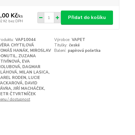
,00 Kč
/
ks
Přidat do košíku
02 Kč
bez DPH
roduktu:
VAP10044
Výrobce:
VAPET
VĚRA CHYTILOVÁ
Titulky:
české
TOMÁŠ HANÁK, MIROSLAV
Balení:
papírová pošetka
DONUTIL, ZUZANA
TIVÍNOVÁ, EVA
HOLUBOVÁ, DAGMAR
LÁHOVÁ, MILAN LASICA,
AREL RODEN, LUCIE
VACKAROVÁ, DAVID
ÁVRA, JIŘÍ MACHÁČEK,
PETR ČTVRTNÍČEK
cenu / dostupnost