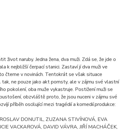
t život naruby. Jedna žena, dva muži. Zdá se, že jde o
 k nejbližší čerpací stanici. Zastaví jí dva muži ve
sto čteme v novinách. Tentokrát se však situace
A tak, ne pouze jako akt pomsty, ale v zájmu své vlastní
ho pokolení, oba muže vykastruje. Postižení muži se
a zpustošení, obzvláště proto, že jsou nuceni v zájmu své
zvíjí příběh oscilující mezi tragédií a komedií.produkce:
, MIROSLAV DONUTIL, ZUZANA STIVÍNOVÁ, EVA
IE VACKAROVÁ, DAVID VÁVRA, JIŘÍ MACHÁČEK,