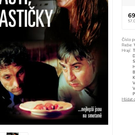
69
57,
Číslo p
Režie:
Hrají:
S
B
K
V
Hlídat 