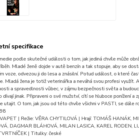
tní specifikace
edie podle skutečné události o tom, jak jediná chvíle může obráti
říběh. Mladé ženě dojde v autě benzín a tak stopuje, aby se dostala
m voze, odvezou ji do lesa a znásilní. Potud událost, o které ča
e. Mladá žena je totiž veterinářka a neváhá svou profesi využít. 
osti a spravedlnosti vůbec, v zájmu bezpečnosti světa a budoucí
o dívají jinak. Připraveni o své mužství, cítí se hluboce ponížení 
e utajit. O tom, jak jsou od této chvíle všichni v PASTI, se dále ro
998
: VAPET | Režie: VĚRA CHYTILOVÁ | Hrají: TOMÁŠ HANÁK
Á, DAGMAR BLÁHOVÁ, MILAN LASICA, KAREL RODEN, LUC
RTNÍČEK | Titulky: české