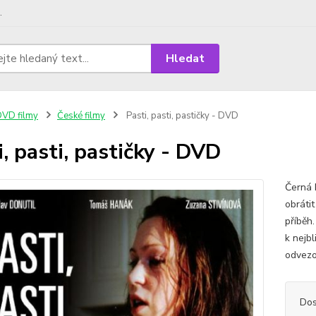
.
Hledat
VD filmy
České filmy
Pasti, pasti, pastičky - DVD
i, pasti, pastičky - DVD
Černá 
obrátit
příběh
k nejbl
odvezou
Dos