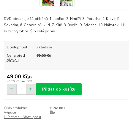
DVD obsahuje 11 příběhů: 1. Jablko, 2. Hrnčíři, 3. Porucha, 4. Klavír, 5.
Sekačka, 6. Generální úklid, 7. Klíč, 8. Dveře, 9. Střecha, 10. Nábytek, 11.
KuťáciVýrobce: Šíp
celý popis
Dostupnost
skladem
Cena před
69,00 Kč
slevou
49,00 Kč
/
ks
40,50 Kč
bez DPH
Přidat do košíku
Číslo produktu:
DPA1087
Výrobce:
Šíp
Hlídat cenu / dostupnost