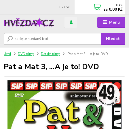
0
ks
CZK
za
0,00 Kč
Menu
Hledat
Úvod
DVD filmy
Dětské filmy
Pat a Mat 3, ...A je to! DVD
Pat a Mat 3, ...A je to! DVD