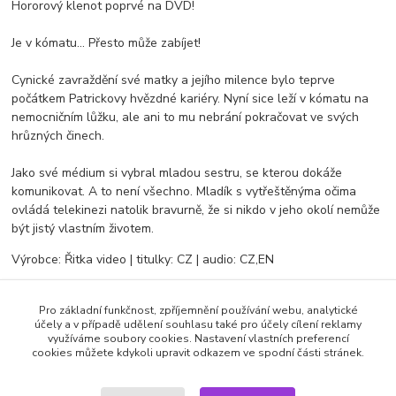
Hororový klenot poprvé na DVD!
Je v kómatu... Přesto může zabíjet!
Cynické zavraždění své matky a jejího milence bylo teprve
počátkem Patrickovy hvězdné kariéry. Nyní sice leží v kómatu na
nemocničním lůžku, ale ani to mu nebrání pokračovat ve svých
hrůzných činech.
Jako své médium si vybral mladou sestru, se kterou dokáže
komunikovat. A to není všechno. Mladík s vytřeštěnýma očima
ovládá telekinezi natolik bravurně, že si nikdo v jeho okolí nemůže
být jistý vlastním životem.
Výrobce: Řitka video | titulky: CZ | audio: CZ,EN
Pro základní funkčnost, zpříjemnění používání webu, analytické
Zboží zařazeno v kategoriích
účely a v případě udělení souhlasu také pro účely cílení reklamy
využíváme soubory cookies. Nastavení vlastních preferencí
cookies můžete kdykoli upravit odkazem ve spodní části stránek.
DVD filmy
Horory