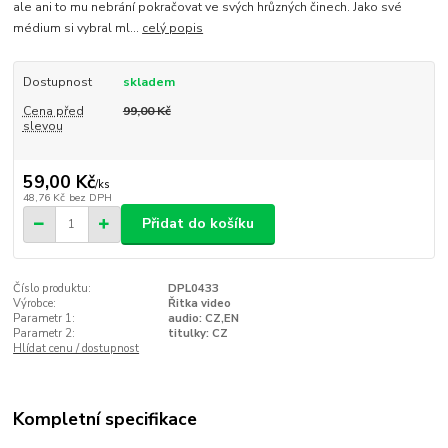
ale ani to mu nebrání pokračovat ve svých hrůzných činech. Jako své
médium si vybral ml...
celý popis
Dostupnost
skladem
Cena před
99,00 Kč
slevou
59,00 Kč
/
ks
48,76 Kč
bez DPH
Přidat do košíku
Číslo produktu:
DPL0433
Výrobce:
Řitka video
Parametr 1:
audio: CZ,EN
Parametr 2:
titulky: CZ
Hlídat cenu / dostupnost
Kompletní specifikace