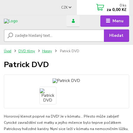
0
ks
CZK
za
0,00 Kč
Menu
Hledat
Úvod
DVD filmy
Horory
Patrick DVD
Patrick DVD
Hororový klenot poprvé na DVD! Je v kómatu... Přesto může zabíjet!
Cynické zavraždění své matky a jejího milence bylo teprve počátkem
Patrickovy hvězdné kariéry. Nyní sice leží v kómatu na nemocničním lůžku,