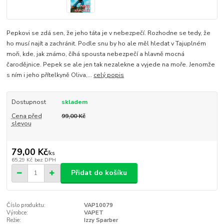
Pepkovi se zdá sen, že jeho táta je v nebezpečí. Rozhodne se tedy, že
ho musí najít a zachránit. Podle snu by ho ale měl hledat v Tajuplném
moři, kde, jak známo, číhá spousta nebezpečí a hlavně mocná
čarodějnice. Pepek se ale jen tak nezalekne a vyjede na moře. Jenomže
s ním i jeho přítelkyně Oliva,...
celý popis
Dostupnost
skladem
Cena před
99,00 Kč
slevou
79,00 Kč
/
ks
65,29 Kč
bez DPH
Přidat do košíku
Číslo produktu:
VAP10079
Výrobce:
VAPET
Režie:
Izzy Sparber