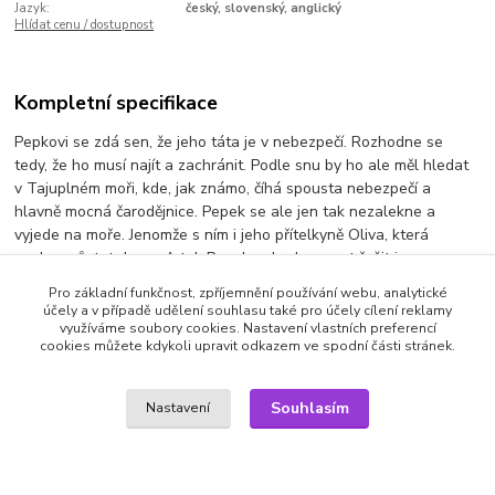
Jazyk:
český, slovenský, anglický
Hlídat cenu / dostupnost
Kompletní specifikace
Pepkovi se zdá sen, že jeho táta je v nebezpečí. Rozhodne se
tedy, že ho musí najít a zachránit. Podle snu by ho ale měl hledat
v Tajuplném moři, kde, jak známo, číhá spousta nebezpečí a
hlavně mocná čarodějnice. Pepek se ale jen tak nezalekne a
vyjede na moře. Jenomže s ním i jeho přítelkyně Oliva, která
nechce zůstat doma. A tak Pepek nebude muset řešit jen
nástrahy zlé čarodějnice, ale i Olivinu mořskou nemoc.produkce:
Pro základní funkčnost, zpříjemnění používání webu, analytické
USA1989
účely a v případě udělení souhlasu také pro účely cílení reklamy
využíváme soubory cookies. Nastavení vlastních preferencí
Výrobce: VAPET | Režie: Izzy Sparber | Jazyk: český, slovenský,
cookies můžete kdykoli upravit odkazem ve spodní části stránek.
anglický
Souhlasím
Nastavení
Zboží zařazeno v kategoriích
DVD filmy