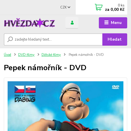
0
ks
CZK
za
0,00 Kč
Menu
Hledat
Úvod
DVD filmy
Dětské filmy
Pepek námořník - DVD
Pepek námořník - DVD