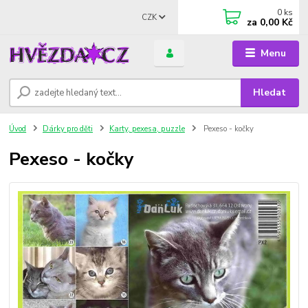
0
ks
CZK
za
0,00 Kč
Menu
Hledat
Úvod
Dárky pro děti
Karty, pexesa, puzzle
Pexeso - kočky
Pexeso - kočky