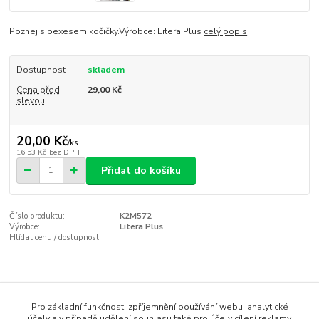
Poznej s pexesem kočičky.Výrobce: Litera Plus
celý popis
Dostupnost
skladem
Cena před
29,00 Kč
slevou
20,00 Kč
/
ks
16,53 Kč
bez DPH
Přidat do košíku
Číslo produktu:
K2M572
Výrobce:
Litera Plus
Hlídat cenu / dostupnost
Kompletní specifikace
Pro základní funkčnost, zpříjemnění používání webu, analytické
Poznej s pexesem kočičky.
účely a v případě udělení souhlasu také pro účely cílení reklamy