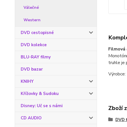
Válečné
Western
DVD cestopisné
Komple
DVD kolekce
Filmová 
Monotónní
BLU-RAY filmy
truhle je
DVD bazar
Výrobce: 
KNIHY
Křížovky & Sudoku
Disney: Uč se s námi
Zboží 
CD AUDIO
DVD f