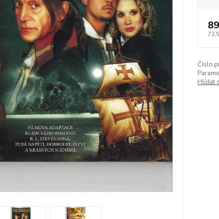
89
73,
Číslo p
Paramet
Hlídat 