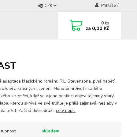
Přihlášení
CZK
0
ks
za
0,00 Kč
LAST
á adaptace klasického románu R.L. Stevensona, plná napětí,
ružství a krásných scenérií. Monotónní život mladého
ského se změní, když se v jeho hostinci objeví tajemný starý
Mapa, kterou skrývá ve své truhle je příliš zajímavá, než aby v
ala ležet. Začíná dobrodruž...
celý popis
tupnost
skladem