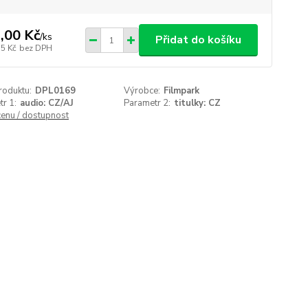
,00 Kč
/
ks
Přidat do košíku
55 Kč
bez DPH
roduktu:
DPL0169
Výrobce:
Filmpark
r 1:
audio: CZ/AJ
Parametr 2:
titulky: CZ
cenu / dostupnost