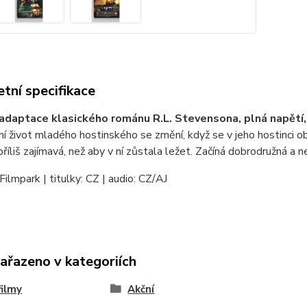
tní specifikace
adaptace klasického románu R.L. Stevensona, plná napětí, 
 život mladého hostinského se změní, když se v jeho hostinci ob
 příliš zajímavá, než aby v ní zůstala ležet. Začíná dobrodružná a
Filmpark | titulky: CZ | audio: CZ/AJ
zařazeno v kategoriích
ilmy
Akční