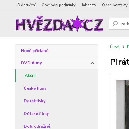
O doručení
Obchodní podmínky
Jak na to
O nás, kontakty..
Úvod
D
Nově přidané
Pirá
DVD filmy
Akční
České filmy
Detektivky
Dětské filmy
Dobrodružné