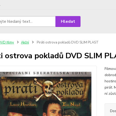
.
Hledat
VD filmy
Akční
Piráti ostrova pokladů DVD SLIM PLAST
ti ostrova pokladů DVD SLIM P
Filmov
dobrod
hostin
pirát. 
ní zůst
Dos