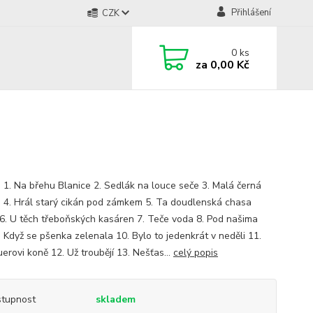
Přihlášení
CZK
0
ks
za
0,00 Kč
 1. Na břehu Blanice 2. Sedlák na louce seče 3. Malá černá
a 4. Hrál starý cikán pod zámkem 5. Ta doudlenská chasa
6. U těch třeboňských kasáren 7. Teče voda 8. Pod našima
. Když se pšenka zelenala 10. Bylo to jedenkrát v neděli 11.
erovi koně 12. Už troubějí 13. Nešťas...
celý popis
tupnost
skladem