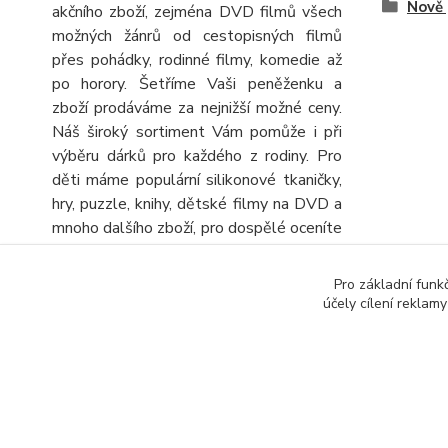
Nově 
akčního zboží, zejména DVD filmů všech
možných žánrů od cestopisných filmů
přes pohádky, rodinné filmy, komedie až
po horory. Šetříme Vaši peněženku a
zboží prodáváme za nejnižší možné ceny.
Náš široký sortiment Vám pomůže i při
výběru dárků pro každého z rodiny. Pro
děti máme populární silikonové tkaničky,
hry, puzzle, knihy, dětské filmy na DVD a
mnoho dalšího zboží, pro dospělé oceníte
velký výběr knih, DVD filmů, turistických
map a automap a seniory potěšíme
Pro základní funk
obrovskou nabídkou různých křížovek a
účely cílení reklam
sudoku. Stálou nabídku CD, DVD a knih
rozšiřujeme o další zboží, kterým
výhodně doplníte objednávku.