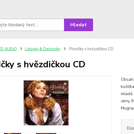
.
Hledat
CD AUDIO
Lidovky & Dechovky
Písničky s hvězdičkou CD
ičky s hvězdičkou CD
Obsah:
kočičk
mladá 
okny 9
Mugrau
Dos