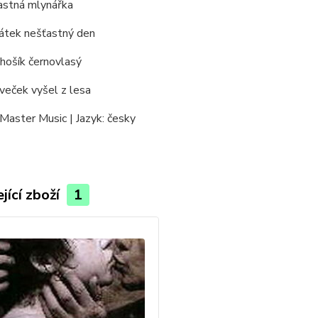
astná mlynářka
pátek nešťastný den
hošík černovlasý
veček vyšel z lesa
Master Music | Jazyk: česky
jící zboží
1