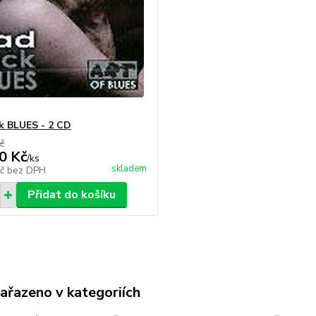
k BLUES - 2 CD
č
0 Kč
/
ks
skladem
Kč
bez DPH
Přidat do košíku
zařazeno v kategoriích