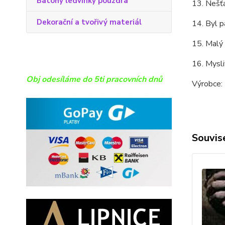
Batohy ledvinky pouzdra
13. Nešť
Dekorační a tvořivý materiál
14. Byl 
15. Malý 
16. Mysli
Obj odesíláme do 5ti pracovních dnů
Výrobce: 
Souvise