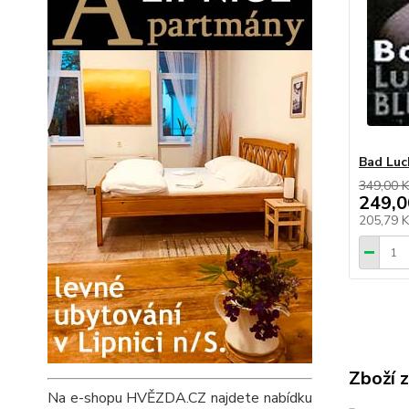
Bad Luc
349,00 K
249,0
205,79 
Zboží 
Na e-shopu HVĚZDA.CZ najdete nabídku