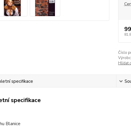
Cen
99
81,
Číslo p
Výrobc
Hlídat 
etní specifikace
Sou
tní specifikace
hu Blanice