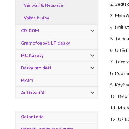
2. Sedlák
Vánoční & Relaxační
3. Malá č
Vážná hudba
4. Hrál s
CD-ROM
5. Ta do
Gramofonové LP desky
6. U těc
MC Kazety
7. Teče 
Dárky pro děti
8. Pod n
MAPY
9. Když s
Antikvariát
10. Bylo 
11. Mugr
Galanterie
12. Už tr