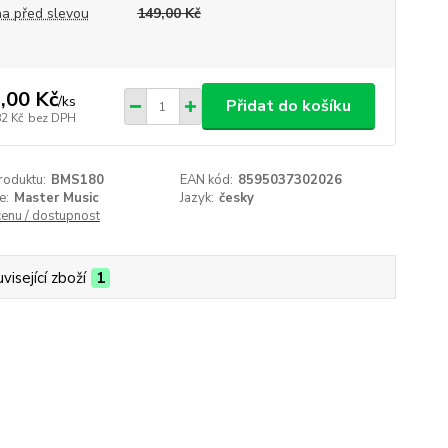
a před slevou
149,00 Kč
,00 Kč
/
ks
Přidat do košíku
82 Kč
bez DPH
roduktu:
BMS180
EAN kód:
8595037302026
e:
Master Music
Jazyk:
česky
cenu / dostupnost
visející zboží
1