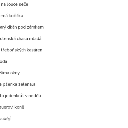
 na louce seče
erná kočička
tarý cikán pod zámkem
udlenská chasa mladá
h třeboňských kasáren
voda
ašima okny
e pšenka zelenala
to jedenkrát v neděli
auerovi koně
oubějí