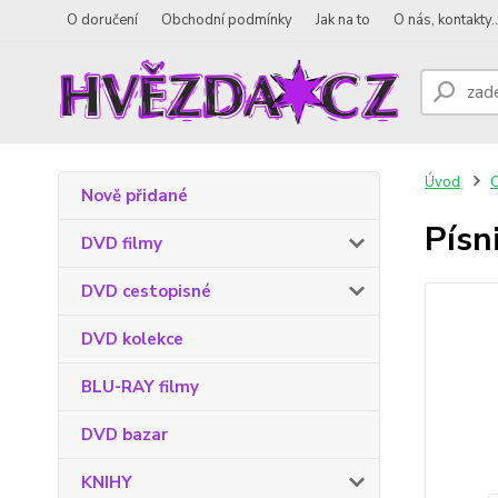
O doručení
Obchodní podmínky
Jak na to
O nás, kontakty..
Úvod
Nově přidané
Písn
DVD filmy
DVD cestopisné
DVD kolekce
BLU-RAY filmy
DVD bazar
KNIHY