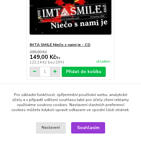
IMTA SMILE Niečo s nami je - CD
299,00 Kč
149,00 Kč
/
ks
skladem
123,14 Kč
bez DPH
Přidat do košíku
Pro základní funkčnost, zpříjemnění používání webu, analytické
Zboží zařazeno v kategoriích
účely a v případě udělení souhlasu také pro účely cílení reklamy
využíváme soubory cookies. Nastavení vlastních preferencí
cookies můžete kdykoli upravit odkazem ve spodní části stránek.
CD AUDIO
Český Rock & Pop
Souhlasím
Nastavení