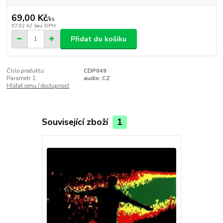
69,00 Kč
/
ks
57,02 Kč
bez DPH
Přidat do košíku
Číslo produktu:
CDP049
Parametr 1:
audio: CZ
Hlídat cenu / dostupnost
Související zboží
1