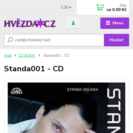
0
ks
CZK
za
0,00 Kč
Menu
Hledat
Úvod
CD AUDIO
Standa001 - CD
Standa001 - CD