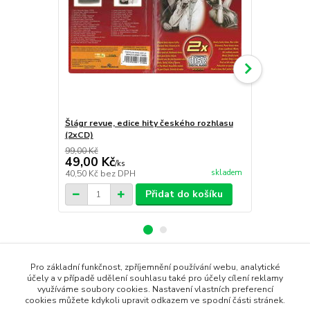
Šlágr revue, edice hity českého rozhlasu
Swingující 
(2xCD)
99,00 Kč
49,00 Kč
59,00 Kč
/
ks
skladem
40,50 Kč
bez DPH
48,76 Kč
bez
Přidat do košíku
Pro základní funkčnost, zpříjemnění používání webu, analytické
Zboží zařazeno v kategoriích
účely a v případě udělení souhlasu také pro účely cílení reklamy
využíváme soubory cookies. Nastavení vlastních preferencí
cookies můžete kdykoli upravit odkazem ve spodní části stránek.
CD AUDIO