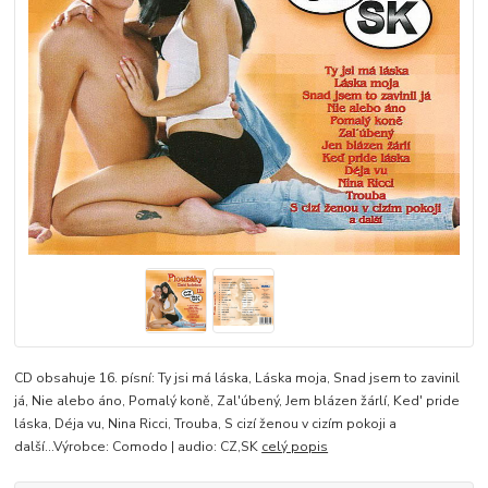
CD obsahuje 16. písní: Ty jsi má láska, Láska moja, Snad jsem to zavinil
já, Nie alebo áno, Pomalý koně, Zal'úbený, Jem blázen žárlí, Ked' pride
láska, Déja vu, Nina Ricci, Trouba, S cizí ženou v cizím pokoji a
další...Výrobce: Comodo | audio: CZ,SK
celý popis