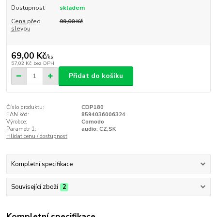
Dostupnost
skladem
Cena před
99,00 Kč
slevou
69,00 Kč
/
ks
57,02 Kč
bez DPH
Přidat do košíku
Číslo produktu:
CDP180
EAN kód:
8594036006324
Výrobce:
Comodo
Parametr 1:
audio: CZ,SK
Hlídat cenu / dostupnost
Kompletní specifikace
Související zboží
2
Kompletní specifikace