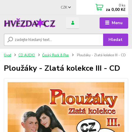
0
ks
CZK
za
0,00 Kč
Menu
Hledat
Úvod
CD AUDIO
Český Rock & Pop
Ploužáky - Zlatá kolekce III - CD
Ploužáky - Zlatá kolekce III - CD