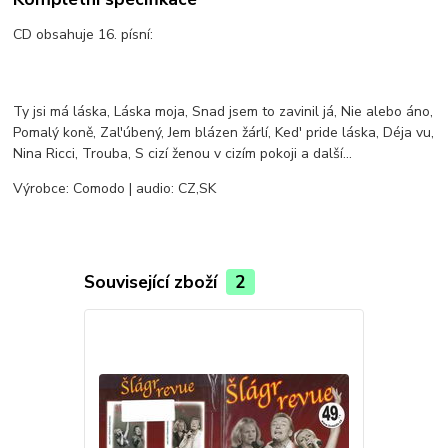
CD obsahuje 16. písní:
Ty jsi má láska, Láska moja, Snad jsem to zavinil já, Nie alebo áno,
Pomalý koně, Zal'úbený, Jem blázen žárlí, Ked' pride láska, Déja vu,
Nina Ricci, Trouba, S cizí ženou v cizím pokoji a další...
Výrobce: Comodo | audio: CZ,SK
Související zboží
2