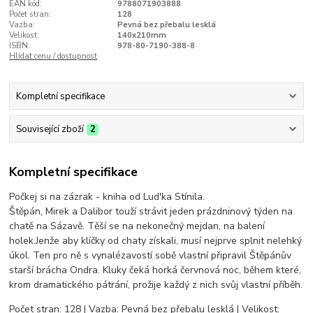
EAN kód:
9788071903888
Počet stran:
128
Vazba:
Pevná bez přebalu lesklá
Velikost:
140x210mm
ISBN:
978-80-7190-388-8
Hlídat cenu / dostupnost
Kompletní specifikace
Související zboží
2
Kompletní specifikace
Počkej si na zázrak - kniha od Lud'ka Stínila.
Štěpán, Mirek a Dalibor touží strávit jeden prázdninový týden na
chatě na Sázavě. Těší se na nekonečný mejdan, na balení
holek.Jenže aby klíčky od chaty získali, musí nejprve splnit nelehký
úkol. Ten pro ně s vynalézavostí sobě vlastní připravil Štěpánův
starší brácha Ondra. Kluky čeká horká červnová noc, během které,
krom dramatického pátrání, prožije každý z nich svůj vlastní příběh.
Počet stran: 128 | Vazba: Pevná bez přebalu lesklá | Velikost: