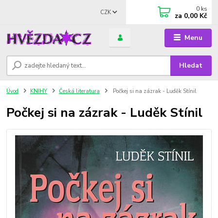
0
ks
CZK
za
0,00 Kč
Menu
Hledat
Úvod
KNIHY
Česká literatura
Počkej si na zázrak - Luděk Stínil
Počkej si na zázrak - Luděk Stínil