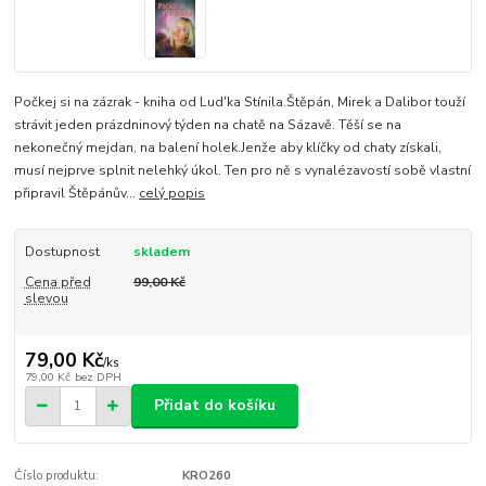
Počkej si na zázrak - kniha od Lud'ka Stínila.Štěpán, Mirek a Dalibor touží
strávit jeden prázdninový týden na chatě na Sázavě. Těší se na
nekonečný mejdan, na balení holek.Jenže aby klíčky od chaty získali,
musí nejprve splnit nelehký úkol. Ten pro ně s vynalézavostí sobě vlastní
připravil Štěpánův...
celý popis
Dostupnost
skladem
Cena před
99,00 Kč
slevou
79,00 Kč
/
ks
79,00 Kč
bez DPH
Přidat do košíku
Číslo produktu:
KRO260