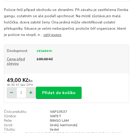
Policie řeší případ obchodu se zbraněmi. Při zásahu je zastřelena členka
gangu, ostatním se ale podaří uprchnout. Na místě zůstává jen malá
holčička, dcera zabité ženy. Ona jediná může identifikovat ostatní
překupníky. Situace je velmi nebezpečná, protože šéf organizace, které
je policie na stopě, n...
celý popis
Dostupnost
skladem
Cena před
109,00 Kč
slevou
49,00 Kč
/
ks
40,50 Kč
bez DPH
Přidat do košíku
Číslo produktu:
VAP10537
Výrobce:
VAPET
Režie:
RINGO LAM
Jazyk:
český, kantonský
Titulky:
české