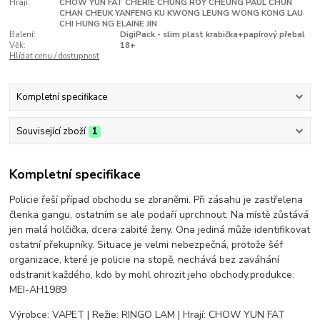
Hrají:
CHOW YUN FAT CHERIE CHUNG ROY CHEUNG PAUL CHUN
CHAN CHEUK YANFENG KU KWONG LEUNG WONG KONG LAU
CHI HUNG NG ELAINE JIN
Balení:
DigiPack - slim plast krabička+papírový přebal
Věk:
18+
Hlídat cenu / dostupnost
Kompletní specifikace
Související zboží
1
Kompletní specifikace
Policie řeší případ obchodu se zbraněmi. Při zásahu je zastřelena
členka gangu, ostatním se ale podaří uprchnout. Na místě zůstává
jen malá holčička, dcera zabité ženy. Ona jediná může identifikovat
ostatní překupníky. Situace je velmi nebezpečná, protože šéf
organizace, které je policie na stopě, nechává bez zaváhání
odstranit každého, kdo by mohl ohrozit jeho obchody.produkce:
MEI-AH1989
Výrobce: VAPET | Režie: RINGO LAM | Hrají: CHOW YUN FAT