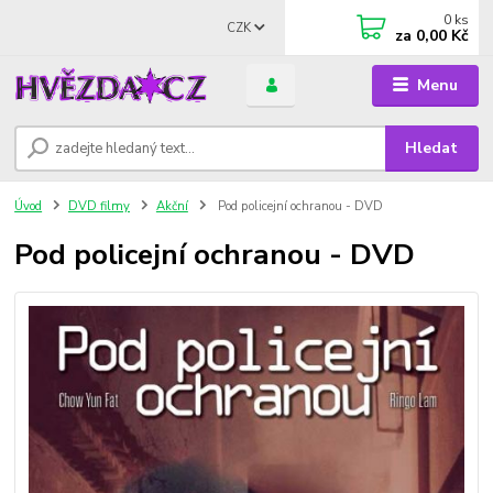
0
ks
CZK
za
0,00 Kč
Menu
Hledat
Úvod
DVD filmy
Akční
Pod policejní ochranou - DVD
Pod policejní ochranou - DVD