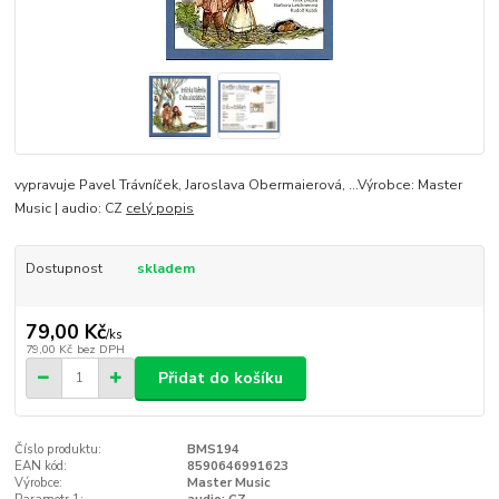
vypravuje Pavel Trávníček, Jaroslava Obermaierová, ...Výrobce: Master
Music | audio: CZ
celý popis
Dostupnost
skladem
79,00 Kč
/
ks
79,00 Kč
bez DPH
Přidat do košíku
Číslo produktu:
BMS194
EAN kód:
8590646991623
Výrobce:
Master Music