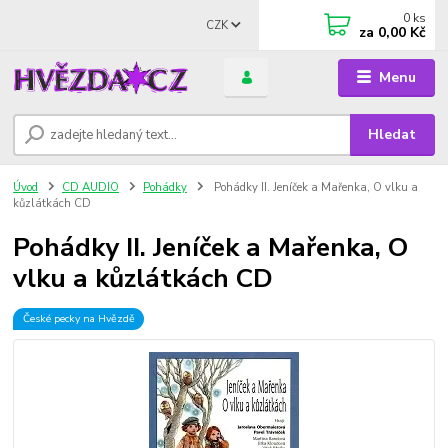
0
ks
CZK
za
0,00 Kč
Menu
Hledat
Úvod
CD AUDIO
Pohádky
Pohádky II. Jeníček a Mařenka, O vlku a
kůzlátkách CD
Pohádky II. Jeníček a Mařenka, O
vlku a kůzlátkách CD
České pecky na Hvězdě