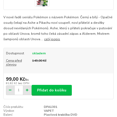
V nové řadě seriálu Pokémon s názvem Pokémon: Černý a bílý - Opačné
osudy čekají na Ashe a Pikachu noví soupeři, noví přátelé a desítky
dosud nevídaných Pokémonů. Ashe, který s přáteli pokračuje v putování
po oblasti Unova, kromě toho čeká zásadní zápas a Alderem, Mistrem
šampionů oblasti Unova....
celý popis
Dostupnost
skladem
Cena před
149,00 Kč
slevou
99,00 Kč
/
ks
81,82 Kč
bez DPH
Přidat do košíku
Číslo produktu:
DPA1301
Výrobce:
VAPET
Balení:
Plastová krabička DVD