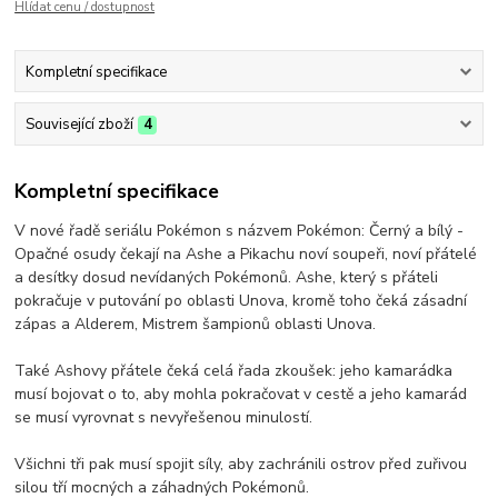
Hlídat cenu / dostupnost
Kompletní specifikace
Související zboží
4
Kompletní specifikace
V nové řadě seriálu Pokémon s názvem Pokémon: Černý a bílý -
Opačné osudy čekají na Ashe a Pikachu noví soupeři, noví přátelé
a desítky dosud nevídaných Pokémonů. Ashe, který s přáteli
pokračuje v putování po oblasti Unova, kromě toho čeká zásadní
zápas a Alderem, Mistrem šampionů oblasti Unova.
Také Ashovy přátele čeká celá řada zkoušek: jeho kamarádka
musí bojovat o to, aby mohla pokračovat v cestě a jeho kamarád
se musí vyrovnat s nevyřešenou minulostí.
Všichni tři pak musí spojit síly, aby zachránili ostrov před zuřivou
silou tří mocných a záhadných Pokémonů.