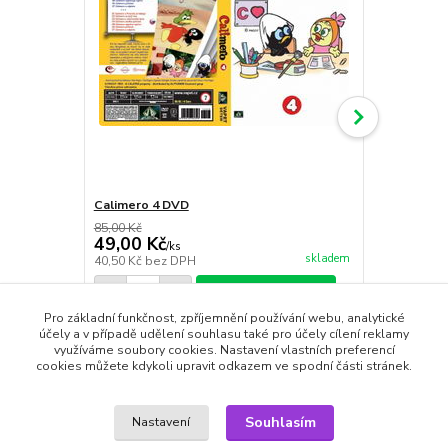
Calimero 4 DVD
Calimero 5
85,00 Kč
85,00 Kč
49,00 Kč
49,00 Kč
/
ks
skladem
40,50 Kč
bez DPH
40,50 Kč
bez
Přidat do košíku
Pro základní funkčnost, zpříjemnění používání webu, analytické
účely a v případě udělení souhlasu také pro účely cílení reklamy
využíváme soubory cookies. Nastavení vlastních preferencí
cookies můžete kdykoli upravit odkazem ve spodní části stránek.
Zboží zařazeno v kategoriích
Souhlasím
Nastavení
DVD filmy