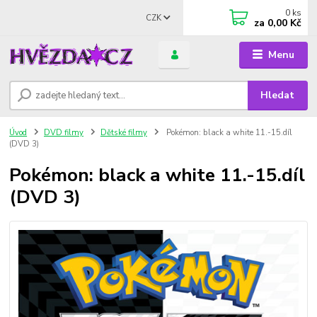
0
ks
CZK
za
0,00 Kč
Menu
Hledat
Úvod
DVD filmy
Dětské filmy
Pokémon: black a white 11.-15.díl
(DVD 3)
Pokémon: black a white 11.-15.díl
(DVD 3)