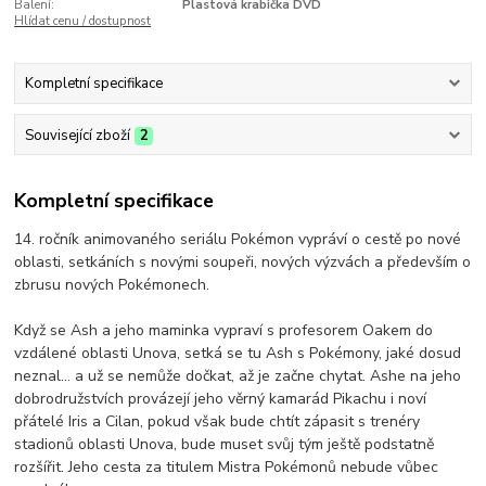
Balení:
Plastová krabička DVD
Hlídat cenu / dostupnost
Kompletní specifikace
Související zboží
2
Kompletní specifikace
14. ročník animovaného seriálu Pokémon vypráví o cestě po nové
oblasti, setkáních s novými soupeři, nových výzvách a především o
zbrusu nových Pokémonech.
Když se Ash a jeho maminka vypraví s profesorem Oakem do
vzdálené oblasti Unova, setká se tu Ash s Pokémony, jaké dosud
neznal… a už se nemůže dočkat, až je začne chytat. Ashe na jeho
dobrodružstvích provázejí jeho věrný kamarád Pikachu i noví
přátelé Iris a Cilan, pokud však bude chtít zápasit s trenéry
stadionů oblasti Unova, bude muset svůj tým ještě podstatně
rozšířit. Jeho cesta za titulem Mistra Pokémonů nebude vůbec