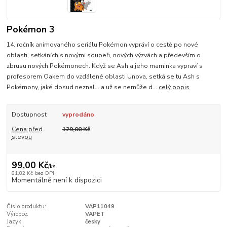
Pokémon 3
14. ročník animovaného seriálu Pokémon vypráví o cestě po nové
oblasti, setkáních s novými soupeři, nových výzvách a především o
zbrusu nových Pokémonech. Když se Ash a jeho maminka vypraví s
profesorem Oakem do vzdálené oblasti Unova, setká se tu Ash s
Pokémony, jaké dosud neznal… a už se nemůže d...
celý popis
Dostupnost
vyprodáno
Cena před
129,00 Kč
slevou
99,00 Kč
/
ks
81,82 Kč
bez DPH
Momentálně není k dispozici
Číslo produktu:
VAP11049
Výrobce:
VAPET
Jazyk:
česky