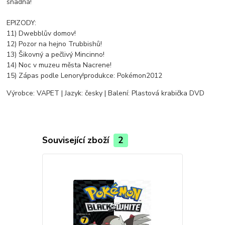
snadná!
EPIZODY:
11) Dwebblův domov!
12) Pozor na hejno Trubbishů!
13) Šikovný a pečlivý Mincinno!
14) Noc v muzeu města Nacrene!
15) Zápas podle Lenory!produkce: Pokémon2012
Výrobce: VAPET | Jazyk: česky | Balení: Plastová krabička DVD
Související zboží
2