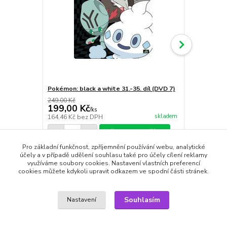
Pokémon: black a white 31.-35. díl (DVD 7)
Pokémon: bla
249,00 Kč
149,00 Kč
199,00 Kč
99,00 Kč
/
ks
skladem
164,46 Kč
bez DPH
81,82 Kč
bez
Přidat do košíku
Pro základní funkčnost, zpříjemnění používání webu, analytické
účely a v případě udělení souhlasu také pro účely cílení reklamy
využíváme soubory cookies. Nastavení vlastních preferencí
cookies můžete kdykoli upravit odkazem ve spodní části stránek.
Zboží zařazeno v kategoriích
Souhlasím
Nastavení
DVD filmy