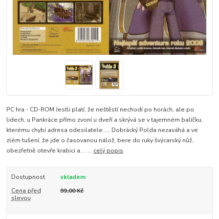
PC hra - CD-ROM Jestli platí, že neštěstí nechodí po horách, ale po
lidech, u Pankráce přímo zvoní u dveří a skrývá se v tajemném balíčku,
kterému chybí adresa odesilatele …. Dobrácký Polda nezaváhá a ve
zlém tušení, že jde o časovanou nálož, bere do ruky švýcarský nůž,
obezřetně otevře krabici a…. ...
celý popis
Dostupnost
skladem
Cena před
99,00 Kč
slevou