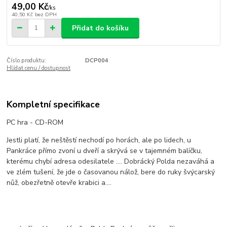
49,00 Kč
/
ks
40,50 Kč
bez DPH
Přidat do košíku
Číslo produktu:
DCP004
Hlídat cenu / dostupnost
Kompletní specifikace
PC hra - CD-ROM
Jestli platí, že neštěstí nechodí po horách, ale po lidech, u
Pankráce přímo zvoní u dveří a skrývá se v tajemném balíčku,
kterému chybí adresa odesilatele …. Dobrácký Polda nezaváhá a
ve zlém tušení, že jde o časovanou nálož, bere do ruky švýcarský
nůž, obezřetně otevře krabici a….