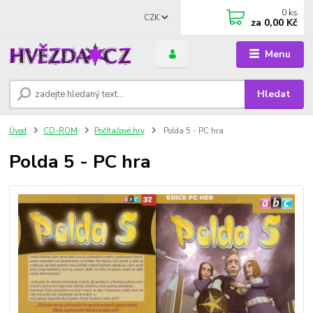
0
ks
CZK
za
0,00 Kč
Menu
Hledat
Úvod
CD-ROM
Počítačové hry
Polda 5 - PC hra
Polda 5 - PC hra